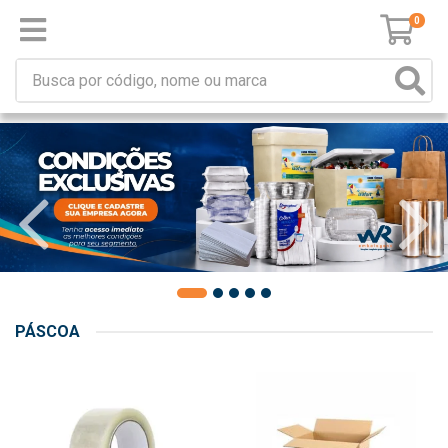
0
PÁSCOA