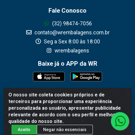
Fale Conosco
(32) 98474-7056
contato@wrembalagens.com.br
Seg a Sex 8:00 às 18:00
wrembalagens
Baixe já o APP da WR
O nosso site coleta cookies próprios e de
WR Embalagens - R. Cel. Teodoro Gomes de Araújo, 1360 -
terceiros para proporcionar uma experiência
Grogotó - Barbacena / MG - CEP 36202-628 - CNPJ
personalizada ao usuário, apresentar publicidade
02.692.206/0001-55
relevante de acordo com o seu perfil e melhorar a
qualidade do nosso site.
Aceito
Negar não essenciais