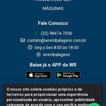
MÁQUINAS
Fale Conosco
(32) 98474-7056
contato@wrembalagens.com.br
Seg a Sex 8:00 às 18:00
wrembalagens
Baixe já o APP da WR
O nosso site coleta cookies próprios e de
WR Embalagens - R. Cel. Teodoro Gomes de Araújo, 1360 -
terceiros para proporcionar uma experiência
Grogotó - Barbacena / MG - CEP 36202-628 - CNPJ
personalizada ao usuário, apresentar publicidade
02.692.206/0001-55
relevante de acordo com o seu perfil e melhorar a