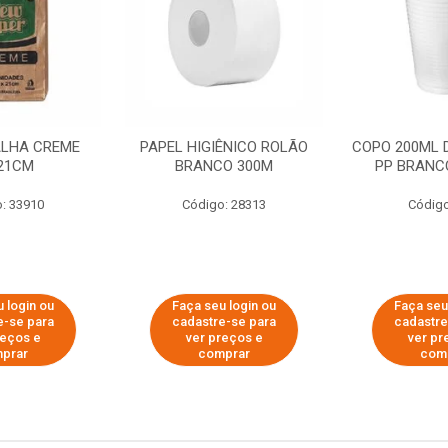
ALHA CREME
PAPEL HIGIÊNICO ROLÃO
COPO 200ML 
21CM
BRANCO 300M
PP BRANCO
: 33910
Código: 28313
Código
 login ou
Faça seu login ou
Faça seu
e-se para
cadastre-se para
cadastre
reços e
ver preços e
ver pr
prar
comprar
com