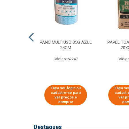
SER PARA
PANO MULTIUSO 35G AZUL
PAPEL TO
DE COPOS DE
28CM
20X
 E CAFÉ
Código: 62247
Código
o: 51281
u login ou
Faça seu login ou
Faça seu
e-se para
cadastre-se para
cadastr
reços e
ver preços e
ver p
mprar
comprar
com
Destaques