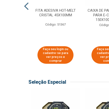
 PAPEL KRAFT
FITA ADESIVA HOT-MELT
CAIXA DE P
 - 40CM
CRISTAL 45X100MM
PARA E-
150X100
o: 23403
Código: 51367
Código
u login ou
Faça seu login ou
Faça seu
e-se para
cadastre-se para
cadastr
reços e
ver preços e
ver p
mprar
comprar
com
Seleção Especial