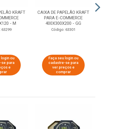
PELÃO KRAFT
CAIXA DE PAPELÃO KRAFT
CAIXA DE PA
COMMERCE
PARA E-COMMERCE
PARA E-C
X120 - M
400X300X200 - GG
200X150
: 63299
Código: 63301
Código:
 login ou
Faça seu login ou
Faça seu 
-se para
cadastre-se para
cadastre
eços e
ver preços e
ver pr
prar
comprar
comp