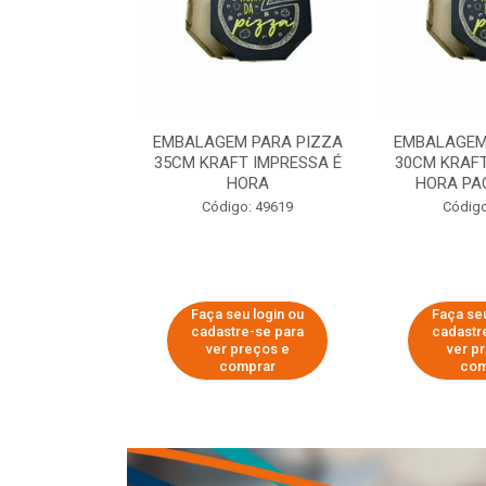
 PARA PIZZA
EMBALAGEM PARA PIZZA
EMBALAGEM
T IMPRESSA É
35CM KRAFT IMPRESSA É
30CM KRAFT
ORA
HORA
HORA PA
o: 60007
Código: 49619
Código
u login ou
Faça seu login ou
Faça seu
e-se para
cadastre-se para
cadastr
reços e
ver preços e
ver p
mprar
comprar
com