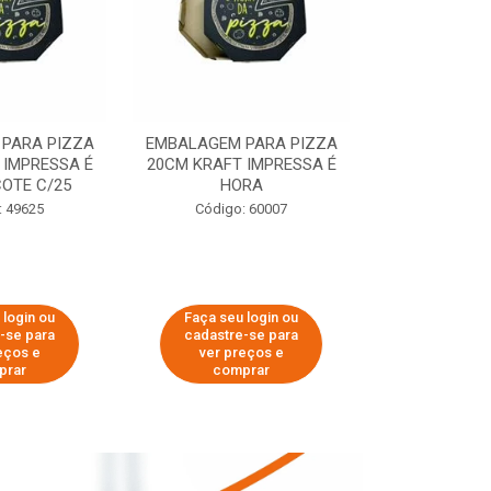
PARA PIZZA
EMBALAGEM PARA PIZZA
EMBALAGEM 
 IMPRESSA É
20CM KRAFT IMPRESSA É
35CM KRAFT 
OTE C/25
HORA
HO
: 49625
Código: 60007
Código:
 login ou
Faça seu login ou
Faça seu 
-se para
cadastre-se para
cadastre
eços e
ver preços e
ver pr
prar
comprar
comp