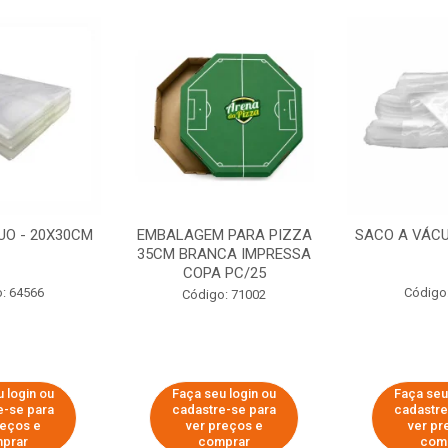
UO - 20X30CM
EMBALAGEM PARA PIZZA
SACO A VÁCU
35CM BRANCA IMPRESSA
COPA PC/25
: 64566
Código
Código: 71002
 login ou
Faça seu login ou
Faça seu
e-se para
cadastre-se para
cadastre
reços e
ver preços e
ver pr
prar
comprar
com