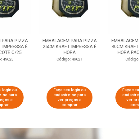
 PARA PIZZA
EMBALAGEM PARA PIZZA
EMBALAGEM 
 IMPRESSA É
25CM KRAFT IMPRESSA É
40CM KRAFT
COTE C/25
HORA
HORA PAC
: 49623
Código: 49621
Código
 login ou
Faça seu login ou
Faça seu
e-se para
cadastre-se para
cadastre
reços e
ver preços e
ver pr
prar
comprar
com