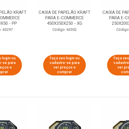
APELÃO KRAFT
CAIXA DE PAPELÃO KRAFT
CAIXA DE PA
COMMERCE
PARA E-COMMERCE
PARA E-
X50 - PP
450X350X250 - XG
250X200
: 63297
Código: 63302
Código
 login ou
Faça seu login ou
Faça seu
e-se para
cadastre-se para
cadastre
reços e
ver preços e
ver pr
prar
comprar
com