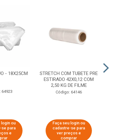
O - 18X25CM
STRETCH COM TUBETE PRE
STRETCH C
ESTIRADO 42X0,12 COM
50X0,25 COM
2,50 KG DE FILME
FIL
: 64923
Código: 64146
Código:
 login ou
Faça seu login ou
Faça seu 
-se para
cadastre-se para
cadastre
eços e
ver preços e
ver pr
prar
comprar
comp