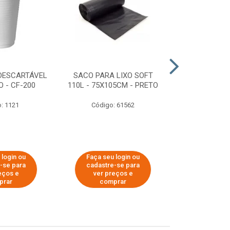
DESCARTÁVEL
SACO PARA LIXO SOFT
DISPENSER 
 - CF-200
110L - 75X105CM - PRETO
HIGIÊNICO R
ECOLÓGI
: 1121
Código: 61562
Código:
 login ou
Faça seu login ou
Faça seu 
-se para
cadastre-se para
cadastre
eços e
ver preços e
ver pr
prar
comprar
comp