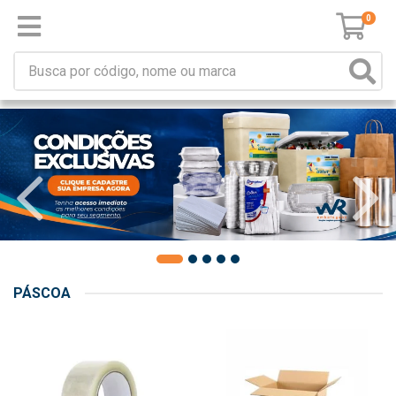
0
PÁSCOA