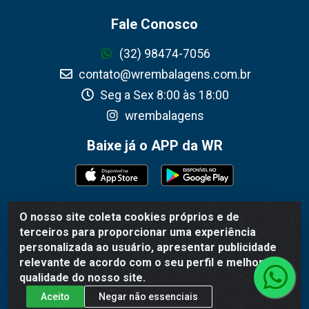
Fale Conosco
(32) 98474-7056
contato@wrembalagens.com.br
Seg a Sex 8:00 às 18:00
wrembalagens
Baixe já o APP da WR
O nosso site coleta cookies próprios e de
WR Embalagens - R. Cel. Teodoro Gomes de Araújo, 1360 -
terceiros para proporcionar uma experiência
Grogotó - Barbacena / MG - CEP 36202-628 - CNPJ
personalizada ao usuário, apresentar publicidade
02.692.206/0001-55
relevante de acordo com o seu perfil e melhorar a
qualidade do nosso site.
Aceito
Negar não essenciais