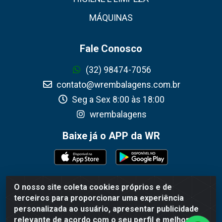
MÁQUINAS
Fale Conosco
(32) 98474-7056
contato@wrembalagens.com.br
Seg a Sex 8:00 às 18:00
wrembalagens
Baixe já o APP da WR
O nosso site coleta cookies próprios e de
WR Embalagens - R. Cel. Teodoro Gomes de Araújo, 1360 -
terceiros para proporcionar uma experiência
Grogotó - Barbacena / MG - CEP 36202-628 - CNPJ
personalizada ao usuário, apresentar publicidade
02.692.206/0001-55
relevante de acordo com o seu perfil e melhorar a