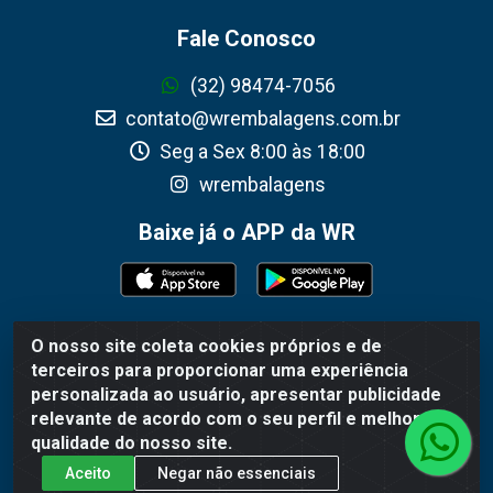
Fale Conosco
(32) 98474-7056
contato@wrembalagens.com.br
Seg a Sex 8:00 às 18:00
wrembalagens
Baixe já o APP da WR
O nosso site coleta cookies próprios e de
WR Embalagens - R. Cel. Teodoro Gomes de Araújo, 1360 -
terceiros para proporcionar uma experiência
Grogotó - Barbacena / MG - CEP 36202-628 - CNPJ
personalizada ao usuário, apresentar publicidade
02.692.206/0001-55
relevante de acordo com o seu perfil e melhorar a
qualidade do nosso site.
Aceito
Negar não essenciais