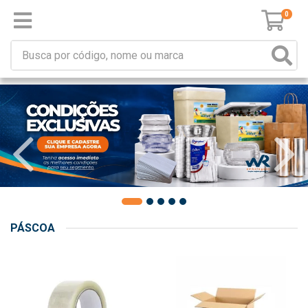
0
PÁSCOA