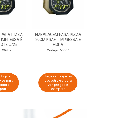
PARA PIZZA
EMBALAGEM PARA PIZZA
EMBALAGEM 
 IMPRESSA É
20CM KRAFT IMPRESSA É
35CM KRAFT 
OTE C/25
HORA
HO
: 49625
Código: 60007
Código:
 login ou
Faça seu login ou
Faça seu 
-se para
cadastre-se para
cadastre
eços e
ver preços e
ver pr
prar
comprar
comp