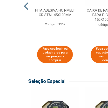
 PAPEL KRAFT
FITA ADESIVA HOT-MELT
CAIXA DE P
 - 40CM
CRISTAL 45X100MM
PARA E-
150X100
o: 23403
Código: 51367
Código
u login ou
Faça seu login ou
Faça seu
e-se para
cadastre-se para
cadastr
reços e
ver preços e
ver p
mprar
comprar
com
Seleção Especial