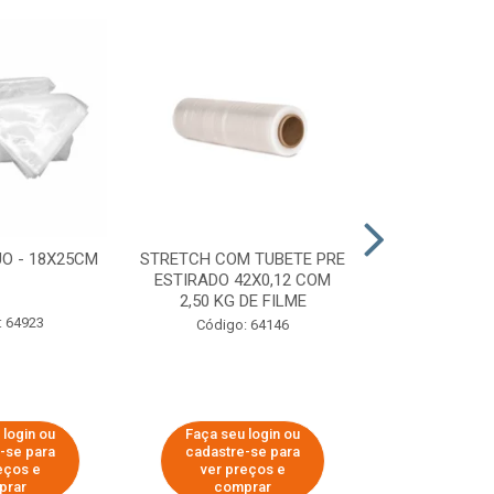
O - 18X25CM
STRETCH COM TUBETE PRE
STRETCH C
ESTIRADO 42X0,12 COM
50X0,25 COM
2,50 KG DE FILME
FIL
: 64923
Código: 64146
Código:
 login ou
Faça seu login ou
Faça seu 
-se para
cadastre-se para
cadastre
eços e
ver preços e
ver pr
prar
comprar
comp