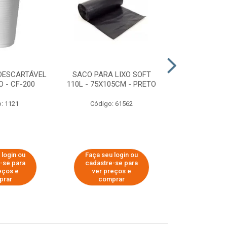
DESCARTÁVEL
SACO PARA LIXO SOFT
DISPENSER 
 - CF-200
110L - 75X105CM - PRETO
HIGIÊNICO R
ECOLÓGI
: 1121
Código: 61562
Código:
 login ou
Faça seu login ou
Faça seu 
-se para
cadastre-se para
cadastre
eços e
ver preços e
ver pr
prar
comprar
comp