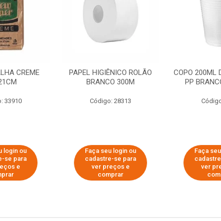
ALHA CREME
PAPEL HIGIÊNICO ROLÃO
COPO 200ML 
21CM
BRANCO 300M
PP BRANCO
: 33910
Código: 28313
Código
 login ou
Faça seu login ou
Faça seu
e-se para
cadastre-se para
cadastre
reços e
ver preços e
ver pr
prar
comprar
com