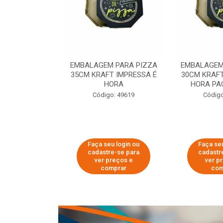
 PARA PIZZA
EMBALAGEM PARA PIZZA
EMBALAGEM
T IMPRESSA É
35CM KRAFT IMPRESSA É
30CM KRAFT
ORA
HORA
HORA PA
o: 60007
Código: 49619
Código
u login ou
Faça seu login ou
Faça seu
e-se para
cadastre-se para
cadastr
reços e
ver preços e
ver p
mprar
comprar
com