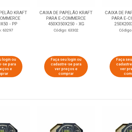
APELÃO KRAFT
CAIXA DE PAPELÃO KRAFT
CAIXA DE PA
COMMERCE
PARA E-COMMERCE
PARA E-
X50 - PP
450X350X250 - XG
250X200
: 63297
Código: 63302
Código
 login ou
Faça seu login ou
Faça seu
e-se para
cadastre-se para
cadastre
reços e
ver preços e
ver pr
prar
comprar
com