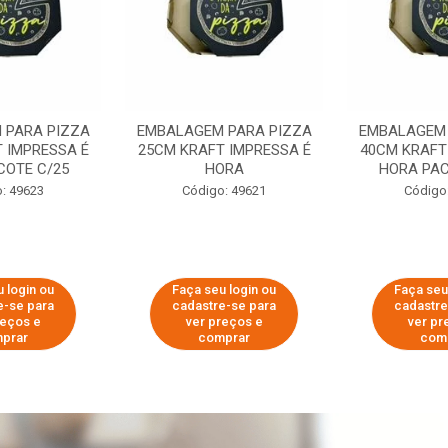
 PARA PIZZA
EMBALAGEM PARA PIZZA
EMBALAGEM 
 IMPRESSA É
25CM KRAFT IMPRESSA É
40CM KRAFT
COTE C/25
HORA
HORA PAC
: 49623
Código: 49621
Código
 login ou
Faça seu login ou
Faça seu
e-se para
cadastre-se para
cadastre
reços e
ver preços e
ver pr
prar
comprar
com