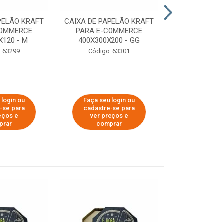
PELÃO KRAFT
CAIXA DE PAPELÃO KRAFT
CAIXA DE PA
COMMERCE
PARA E-COMMERCE
PARA E-C
X120 - M
400X300X200 - GG
200X150
: 63299
Código: 63301
Código:
 login ou
Faça seu login ou
Faça seu 
-se para
cadastre-se para
cadastre
eços e
ver preços e
ver pr
prar
comprar
comp