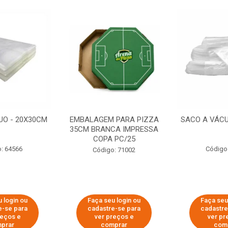
UO - 20X30CM
EMBALAGEM PARA PIZZA
SACO A VÁCU
35CM BRANCA IMPRESSA
COPA PC/25
: 64566
Código
Código: 71002
 login ou
Faça seu login ou
Faça seu
e-se para
cadastre-se para
cadastre
reços e
ver preços e
ver pr
prar
comprar
com