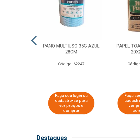
SER PARA
PANO MULTIUSO 35G AZUL
PAPEL TO
DE COPOS DE
28CM
20X
 E CAFÉ
Código: 62247
Código
o: 51281
u login ou
Faça seu login ou
Faça seu
e-se para
cadastre-se para
cadastr
reços e
ver preços e
ver p
mprar
comprar
com
Destaques