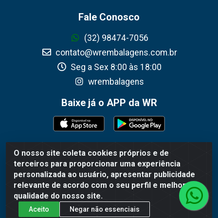
Fale Conosco
(32) 98474-7056
contato@wrembalagens.com.br
Seg a Sex 8:00 às 18:00
wrembalagens
Baixe já o APP da WR
O nosso site coleta cookies próprios e de
WR Embalagens - R. Cel. Teodoro Gomes de Araújo, 1360 -
terceiros para proporcionar uma experiência
Grogotó - Barbacena / MG - CEP 36202-628 - CNPJ
personalizada ao usuário, apresentar publicidade
02.692.206/0001-55
relevante de acordo com o seu perfil e melhorar a
qualidade do nosso site.
Aceito
Negar não essenciais