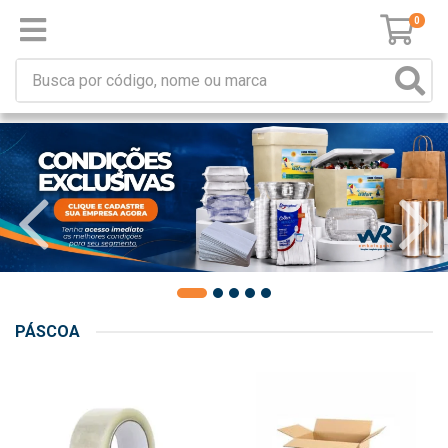
0
PÁSCOA