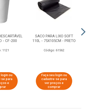
DESCARTÁVEL
SACO PARA LIXO SOFT
DISPENSER 
 - CF-200
110L - 75X105CM - PRETO
HIGIÊNICO R
ECOLÓGI
: 1121
Código: 61562
Código:
 login ou
Faça seu login ou
Faça seu 
-se para
cadastre-se para
cadastre
eços e
ver preços e
ver pr
prar
comprar
comp