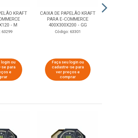
PELÃO KRAFT
CAIXA DE PAPELÃO KRAFT
CAIXA DE PA
COMMERCE
PARA E-COMMERCE
PARA E-C
X120 - M
400X300X200 - GG
200X150
: 63299
Código: 63301
Código:
 login ou
Faça seu login ou
Faça seu 
-se para
cadastre-se para
cadastre
eços e
ver preços e
ver pr
prar
comprar
comp