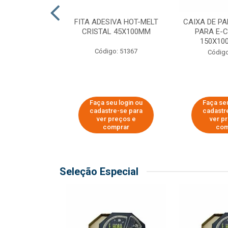
 PAPEL KRAFT
FITA ADESIVA HOT-MELT
CAIXA DE P
 - 40CM
CRISTAL 45X100MM
PARA E-
150X100
o: 23403
Código: 51367
Código
u login ou
Faça seu login ou
Faça seu
e-se para
cadastre-se para
cadastr
reços e
ver preços e
ver p
mprar
comprar
com
Seleção Especial