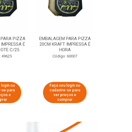
PARA PIZZA
EMBALAGEM PARA PIZZA
EMBALAGEM 
 IMPRESSA É
20CM KRAFT IMPRESSA É
35CM KRAFT 
OTE C/25
HORA
HO
: 49625
Código: 60007
Código:
 login ou
Faça seu login ou
Faça seu 
-se para
cadastre-se para
cadastre
eços e
ver preços e
ver pr
prar
comprar
comp