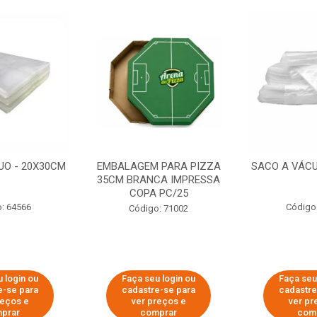
UO - 20X30CM
EMBALAGEM PARA PIZZA
SACO A VÁCU
35CM BRANCA IMPRESSA
COPA PC/25
: 64566
Código
Código: 71002
 login ou
Faça seu login ou
Faça seu
e-se para
cadastre-se para
cadastre
reços e
ver preços e
ver pr
prar
comprar
com