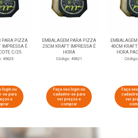
 PARA PIZZA
EMBALAGEM PARA PIZZA
EMBALAGEM 
 IMPRESSA É
25CM KRAFT IMPRESSA É
40CM KRAFT
COTE C/25
HORA
HORA PAC
: 49623
Código: 49621
Código
 login ou
Faça seu login ou
Faça seu
e-se para
cadastre-se para
cadastre
reços e
ver preços e
ver pr
prar
comprar
com