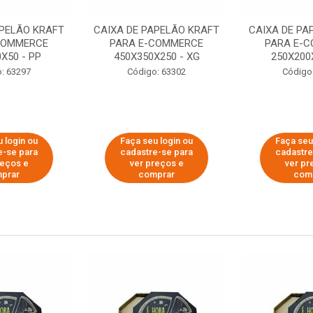
APELÃO KRAFT
CAIXA DE PAPELÃO KRAFT
CAIXA DE PA
COMMERCE
PARA E-COMMERCE
PARA E-
X50 - PP
450X350X250 - XG
250X200
: 63297
Código: 63302
Código
 login ou
Faça seu login ou
Faça seu
e-se para
cadastre-se para
cadastre
reços e
ver preços e
ver pr
prar
comprar
com