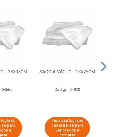
O - 15X35CM
SACO A VÁCUO - 18X25CM
STRETCH COM
ESTIRADO 4
2,50 KG 
: 64565
Código: 64923
Código:
 login ou
Faça seu login ou
Faça seu 
-se para
cadastre-se para
cadastre
eços e
ver preços e
ver pr
prar
comprar
comp