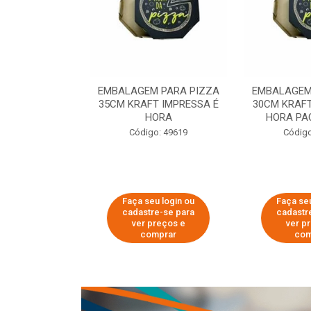
 PARA PIZZA
EMBALAGEM PARA PIZZA
EMBALAGEM
T IMPRESSA É
35CM KRAFT IMPRESSA É
30CM KRAFT
ORA
HORA
HORA PA
o: 60007
Código: 49619
Código
u login ou
Faça seu login ou
Faça seu
e-se para
cadastre-se para
cadastr
reços e
ver preços e
ver p
mprar
comprar
com