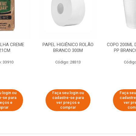
ALHA CREME
PAPEL HIGIÊNICO ROLÃO
COPO 200ML 
21CM
BRANCO 300M
PP BRANCO
: 33910
Código: 28313
Código
 login ou
Faça seu login ou
Faça seu
e-se para
cadastre-se para
cadastre
reços e
ver preços e
ver pr
prar
comprar
com