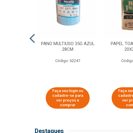
SER PARA
PANO MULTIUSO 35G AZUL
PAPEL TO
DE COPOS DE
28CM
20X
 E CAFÉ
Código: 62247
Código
o: 51281
u login ou
Faça seu login ou
Faça seu
e-se para
cadastre-se para
cadastr
reços e
ver preços e
ver p
mprar
comprar
com
Destaques