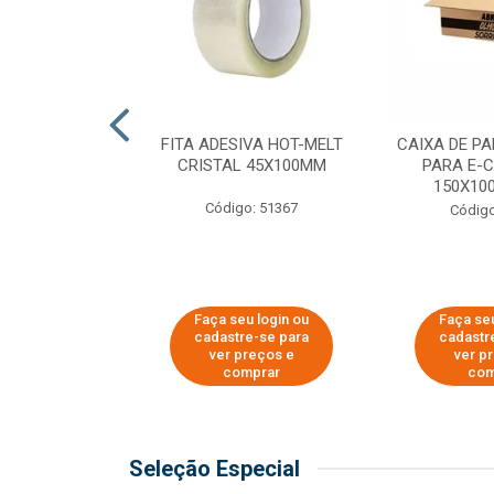
 PAPEL KRAFT
FITA ADESIVA HOT-MELT
CAIXA DE P
 - 40CM
CRISTAL 45X100MM
PARA E-
150X100
o: 23403
Código: 51367
Código
u login ou
Faça seu login ou
Faça seu
e-se para
cadastre-se para
cadastr
reços e
ver preços e
ver p
mprar
comprar
com
Seleção Especial