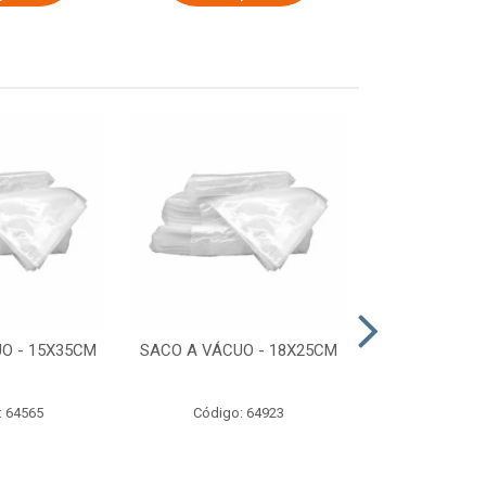
O - 15X35CM
SACO A VÁCUO - 18X25CM
STRETCH COM
ESTIRADO 4
2,50 KG 
: 64565
Código: 64923
Código: