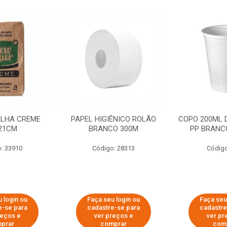
ALHA CREME
PAPEL HIGIÊNICO ROLÃO
COPO 200ML 
21CM
BRANCO 300M
PP BRANCO
: 33910
Código: 28313
Código
 login ou
Faça seu login ou
Faça seu
e-se para
cadastre-se para
cadastre
reços e
ver preços e
ver pr
prar
comprar
com