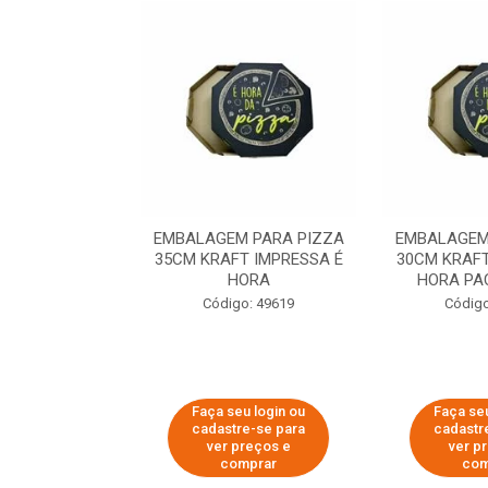
 PARA PIZZA
EMBALAGEM PARA PIZZA
EMBALAGEM
T IMPRESSA É
35CM KRAFT IMPRESSA É
30CM KRAFT
ORA
HORA
HORA PA
o: 60007
Código: 49619
Código
u login ou
Faça seu login ou
Faça seu
e-se para
cadastre-se para
cadastr
reços e
ver preços e
ver p
mprar
comprar
com