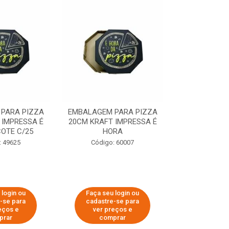
PARA PIZZA
EMBALAGEM PARA PIZZA
EMBALAGEM 
 IMPRESSA É
20CM KRAFT IMPRESSA É
35CM KRAFT 
OTE C/25
HORA
HO
: 49625
Código: 60007
Código:
 login ou
Faça seu login ou
Faça seu 
-se para
cadastre-se para
cadastre
eços e
ver preços e
ver pr
prar
comprar
comp