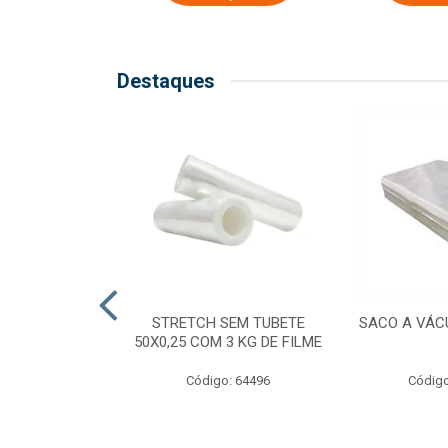
Destaques
COM TUBETE
STRETCH SEM TUBETE
SACO A VÁC
M 2,50 KG DE
50X0,25 COM 3 KG DE FILME
ILME
Código: 64496
Código
o: 64499