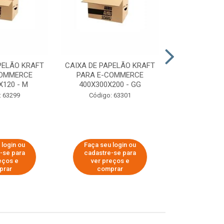
PELÃO KRAFT
CAIXA DE PAPELÃO KRAFT
CAIXA DE PA
COMMERCE
PARA E-COMMERCE
PARA E-C
X120 - M
400X300X200 - GG
200X150
: 63299
Código: 63301
Código:
 login ou
Faça seu login ou
Faça seu 
-se para
cadastre-se para
cadastre
eços e
ver preços e
ver pr
prar
comprar
comp