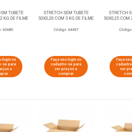
COM TUBETE
STRETCH SEM TUBETE
STRETCH S
2 KG DE FILME
50X0,20 COM 3 KG DE FILME
50X0,25 COM 
: 63680
Código: 64497
Código
 login ou
Faça seu login ou
Faça seu
e-se para
cadastre-se para
cadastre
reços e
ver preços e
ver pr
prar
comprar
com