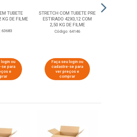
EM TUBETE
STRETCH COM TUBETE PRE
STRETCH COM
2 KG DE FILME
ESTIRADO 42X0,12 COM
ESTIRADO 4
2,50 KG DE FILME
2,00 KG 
: 63683
Código: 64146
Código:
 login ou
Faça seu login ou
Faça seu 
-se para
cadastre-se para
cadastre
eços e
ver preços e
ver pr
prar
comprar
comp