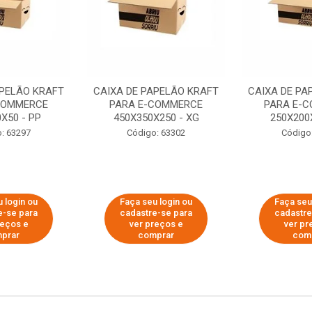
APELÃO KRAFT
CAIXA DE PAPELÃO KRAFT
CAIXA DE PA
COMMERCE
PARA E-COMMERCE
PARA E-
X50 - PP
450X350X250 - XG
250X200
: 63297
Código: 63302
Código
 login ou
Faça seu login ou
Faça seu
e-se para
cadastre-se para
cadastre
reços e
ver preços e
ver pr
prar
comprar
com