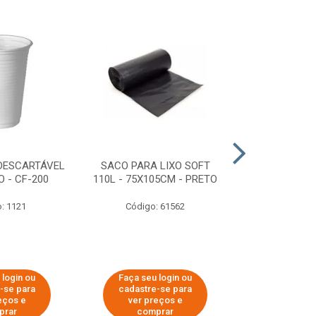
DESCARTÁVEL
SACO PARA LIXO SOFT
DISPENSER 
 - CF-200
110L - 75X105CM - PRETO
HIGIÊNICO R
ECOLÓGI
: 1121
Código: 61562
Código:
 login ou
Faça seu login ou
Faça seu 
-se para
cadastre-se para
cadastre
eços e
ver preços e
ver pr
prar
comprar
comp