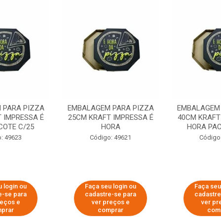
 PARA PIZZA
EMBALAGEM PARA PIZZA
EMBALAGEM 
 IMPRESSA É
25CM KRAFT IMPRESSA É
40CM KRAFT
COTE C/25
HORA
HORA PAC
: 49623
Código: 49621
Código
 login ou
Faça seu login ou
Faça seu
e-se para
cadastre-se para
cadastre
reços e
ver preços e
ver pr
prar
comprar
com