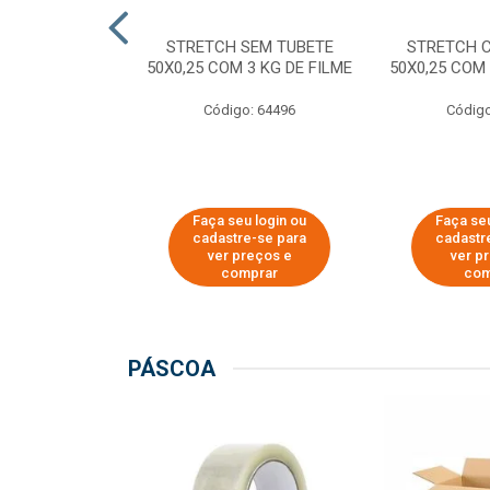
M TUBETE PRE
STRETCH SEM TUBETE
STRETCH 
42X0,12 COM
50X0,25 COM 3 KG DE FILME
50X0,25 COM 
 DE FILME
Código: 64496
Código
o: 64354
u login ou
Faça seu login ou
Faça seu
e-se para
cadastre-se para
cadastr
reços e
ver preços e
ver p
mprar
comprar
com
PÁSCOA