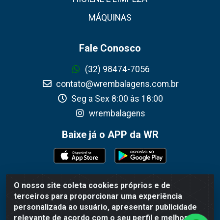
MÁQUINAS
Fale Conosco
(32) 98474-7056
contato@wrembalagens.com.br
Seg a Sex 8:00 às 18:00
wrembalagens
Baixe já o APP da WR
O nosso site coleta cookies próprios e de
WR Embalagens - R. Cel. Teodoro Gomes de Araújo, 1360 -
terceiros para proporcionar uma experiência
Grogotó - Barbacena / MG - CEP 36202-628 - CNPJ
personalizada ao usuário, apresentar publicidade
02.692.206/0001-55
relevante de acordo com o seu perfil e melhorar a