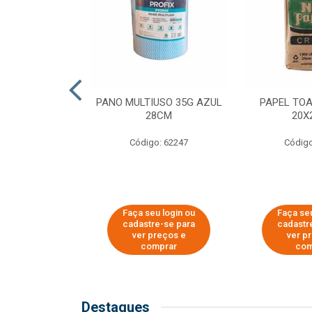
SER PARA
PANO MULTIUSO 35G AZUL
PAPEL TO
DE COPOS DE
28CM
20X
 E CAFÉ
Código: 62247
Código
o: 51281
u login ou
Faça seu login ou
Faça seu
e-se para
cadastre-se para
cadastr
reços e
ver preços e
ver p
mprar
comprar
com
Destaques