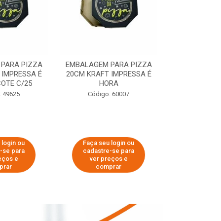
PARA PIZZA
EMBALAGEM PARA PIZZA
EMBALAGEM 
 IMPRESSA É
20CM KRAFT IMPRESSA É
35CM KRAFT 
OTE C/25
HORA
HO
: 49625
Código: 60007
Código:
 login ou
Faça seu login ou
Faça seu 
-se para
cadastre-se para
cadastre
eços e
ver preços e
ver pr
prar
comprar
comp