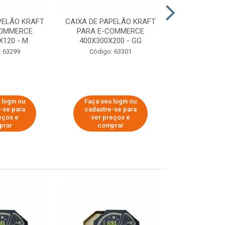
PELÃO KRAFT
CAIXA DE PAPELÃO KRAFT
CAIXA DE PA
COMMERCE
PARA E-COMMERCE
PARA E-C
X120 - M
400X300X200 - GG
200X150
: 63299
Código: 63301
Código:
 login ou
Faça seu login ou
Faça seu 
-se para
cadastre-se para
cadastre
eços e
ver preços e
ver pr
prar
comprar
comp