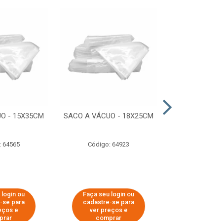
O - 15X35CM
SACO A VÁCUO - 18X25CM
STRETCH COM
ESTIRADO 4
2,50 KG 
: 64565
Código: 64923
Código:
 login ou
Faça seu login ou
Faça seu 
-se para
cadastre-se para
cadastre
eços e
ver preços e
ver pr
prar
comprar
comp