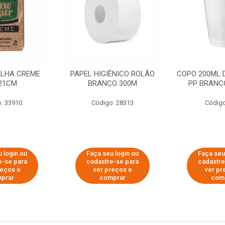
ALHA CREME
PAPEL HIGIÊNICO ROLÃO
COPO 200ML 
21CM
BRANCO 300M
PP BRANCO
: 33910
Código: 28313
Código
 login ou
Faça seu login ou
Faça seu
e-se para
cadastre-se para
cadastre
reços e
ver preços e
ver pr
prar
comprar
com