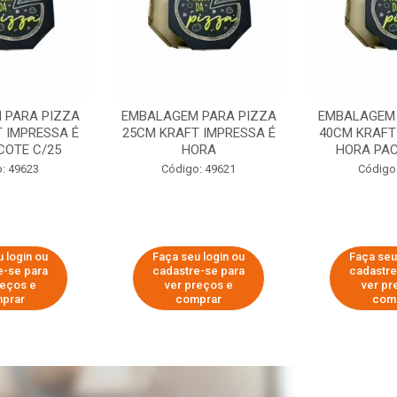
 PARA PIZZA
EMBALAGEM PARA PIZZA
EMBALAGEM 
 IMPRESSA É
25CM KRAFT IMPRESSA É
40CM KRAFT
COTE C/25
HORA
HORA PAC
: 49623
Código: 49621
Código
 login ou
Faça seu login ou
Faça seu
e-se para
cadastre-se para
cadastre
reços e
ver preços e
ver pr
prar
comprar
com