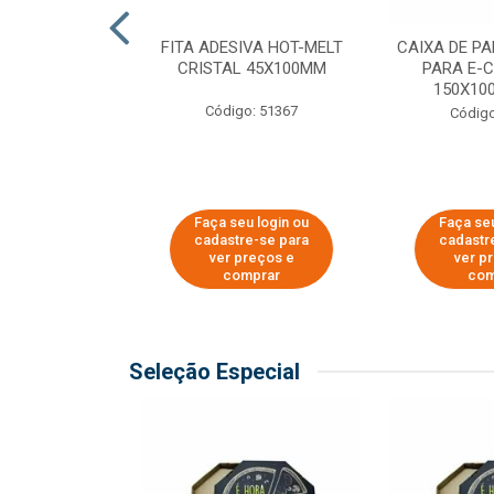
 PAPEL KRAFT
FITA ADESIVA HOT-MELT
CAIXA DE P
 - 40CM
CRISTAL 45X100MM
PARA E-
150X100
o: 23403
Código: 51367
Código
u login ou
Faça seu login ou
Faça seu
e-se para
cadastre-se para
cadastr
reços e
ver preços e
ver p
mprar
comprar
com
Seleção Especial