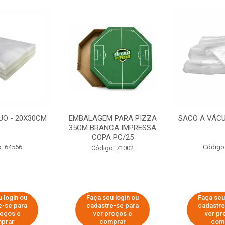
UO - 20X30CM
EMBALAGEM PARA PIZZA
SACO A VÁCU
35CM BRANCA IMPRESSA
COPA PC/25
: 64566
Código
Código: 71002
 login ou
Faça seu login ou
Faça seu
e-se para
cadastre-se para
cadastre
reços e
ver preços e
ver pr
prar
comprar
com