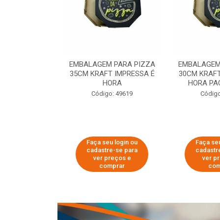
 PARA PIZZA
EMBALAGEM PARA PIZZA
EMBALAGEM
T IMPRESSA É
35CM KRAFT IMPRESSA É
30CM KRAFT
ORA
HORA
HORA PA
o: 60007
Código: 49619
Código
u login ou
Faça seu login ou
Faça seu
e-se para
cadastre-se para
cadastr
reços e
ver preços e
ver p
mprar
comprar
com