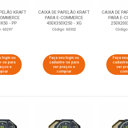
APELÃO KRAFT
CAIXA DE PAPELÃO KRAFT
CAIXA DE PA
COMMERCE
PARA E-COMMERCE
PARA E-
X50 - PP
450X350X250 - XG
250X200
: 63297
Código: 63302
Código
 login ou
Faça seu login ou
Faça seu
e-se para
cadastre-se para
cadastre
reços e
ver preços e
ver pr
prar
comprar
com