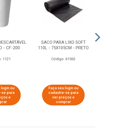
DESCARTÁVEL
SACO PARA LIXO SOFT
DISPENSER 
 - CF-200
110L - 75X105CM - PRETO
HIGIÊNICO R
ECOLÓGI
: 1121
Código: 61562
Código:
 login ou
Faça seu login ou
Faça seu 
-se para
cadastre-se para
cadastre
eços e
ver preços e
ver pr
prar
comprar
comp