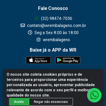
Fale Conosco
(32) 98474-7056
contato@wrembalagens.com.br
Seg a Sex 8:00 às 18:00
wrembalagens
Baixe já o APP da WR
O nosso site coleta cookies próprios e de
WR Embalagens - R. Cel. Teodoro Gomes de Araújo, 1360 -
terceiros para proporcionar uma experiência
Grogotó - Barbacena / MG - CEP 36202-628 - CNPJ
personalizada ao usuário, apresentar publicidade
02.692.206/0001-55
relevante de acordo com o seu perfil e melhorar a
qualidade do nosso site.
Aceito
Negar não essenciais