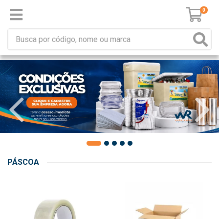
0
PÁSCOA