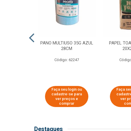
SER PARA
PANO MULTIUSO 35G AZUL
PAPEL TO
DE COPOS DE
28CM
20X
 E CAFÉ
Código: 62247
Código
o: 51281
u login ou
Faça seu login ou
Faça seu
e-se para
cadastre-se para
cadastr
reços e
ver preços e
ver p
mprar
comprar
com
Destaques