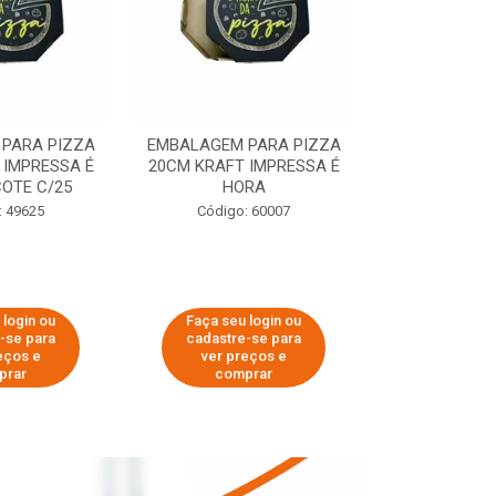
PARA PIZZA
EMBALAGEM PARA PIZZA
EMBALAGEM 
 IMPRESSA É
20CM KRAFT IMPRESSA É
35CM KRAFT 
OTE C/25
HORA
HO
: 49625
Código: 60007
Código:
 login ou
Faça seu login ou
Faça seu 
-se para
cadastre-se para
cadastre
eços e
ver preços e
ver pr
prar
comprar
comp