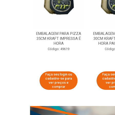
 PARA PIZZA
EMBALAGEM PARA PIZZA
EMBALAGEM
T IMPRESSA É
35CM KRAFT IMPRESSA É
30CM KRAFT
ORA
HORA
HORA PA
o: 60007
Código: 49619
Código
u login ou
Faça seu login ou
Faça seu
e-se para
cadastre-se para
cadastr
reços e
ver preços e
ver p
mprar
comprar
com