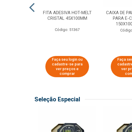
 PAPEL KRAFT
FITA ADESIVA HOT-MELT
CAIXA DE P
 - 40CM
CRISTAL 45X100MM
PARA E-
150X100
o: 23403
Código: 51367
Código
u login ou
Faça seu login ou
Faça seu
e-se para
cadastre-se para
cadastr
reços e
ver preços e
ver p
mprar
comprar
com
Seleção Especial