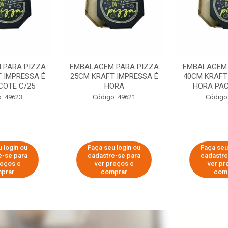
 PARA PIZZA
EMBALAGEM PARA PIZZA
EMBALAGEM 
 IMPRESSA É
25CM KRAFT IMPRESSA É
40CM KRAFT
COTE C/25
HORA
HORA PAC
: 49623
Código: 49621
Código
 login ou
Faça seu login ou
Faça seu
e-se para
cadastre-se para
cadastre
reços e
ver preços e
ver pr
prar
comprar
com