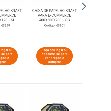
PELÃO KRAFT
CAIXA DE PAPELÃO KRAFT
CAIXA DE PA
COMMERCE
PARA E-COMMERCE
PARA E-C
X120 - M
400X300X200 - GG
200X150
: 63299
Código: 63301
Código:
 login ou
Faça seu login ou
Faça seu 
-se para
cadastre-se para
cadastre
eços e
ver preços e
ver pr
prar
comprar
comp