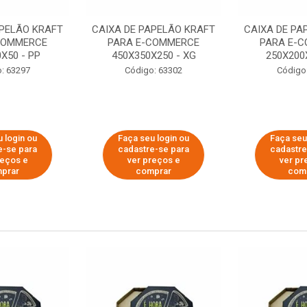
APELÃO KRAFT
CAIXA DE PAPELÃO KRAFT
CAIXA DE PA
COMMERCE
PARA E-COMMERCE
PARA E-
X50 - PP
450X350X250 - XG
250X200
: 63297
Código: 63302
Código
 login ou
Faça seu login ou
Faça seu
e-se para
cadastre-se para
cadastre
reços e
ver preços e
ver pr
prar
comprar
com