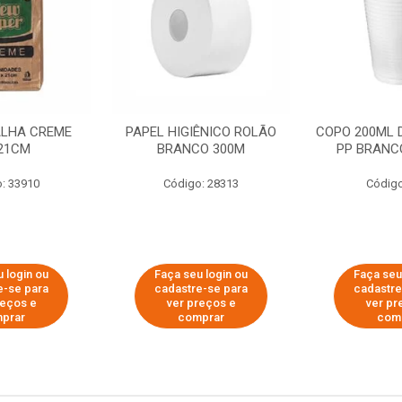
ALHA CREME
PAPEL HIGIÊNICO ROLÃO
COPO 200ML 
21CM
BRANCO 300M
PP BRANCO
: 33910
Código: 28313
Código
 login ou
Faça seu login ou
Faça seu
e-se para
cadastre-se para
cadastre
reços e
ver preços e
ver pr
prar
comprar
com