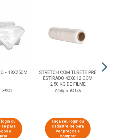
O - 18X25CM
STRETCH COM TUBETE PRE
STRETCH C
ESTIRADO 42X0,12 COM
50X0,25 COM
2,50 KG DE FILME
FIL
: 64923
Código: 64146
Código:
 login ou
Faça seu login ou
Faça seu 
-se para
cadastre-se para
cadastre
eços e
ver preços e
ver pr
prar
comprar
comp