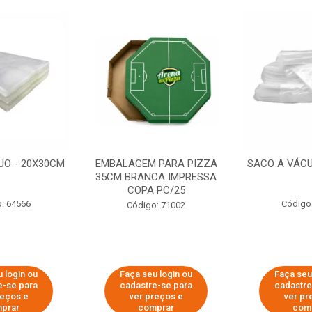
UO - 20X30CM
EMBALAGEM PARA PIZZA
SACO A VÁCU
35CM BRANCA IMPRESSA
COPA PC/25
: 64566
Código
Código: 71002
 login ou
Faça seu login ou
Faça seu
e-se para
cadastre-se para
cadastre
reços e
ver preços e
ver pr
prar
comprar
com