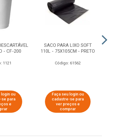
DESCARTÁVEL
SACO PARA LIXO SOFT
DISPENSER 
 - CF-200
110L - 75X105CM - PRETO
HIGIÊNICO R
ECOLÓGI
: 1121
Código: 61562
Código:
 login ou
Faça seu login ou
Faça seu 
-se para
cadastre-se para
cadastre
eços e
ver preços e
ver pr
prar
comprar
comp