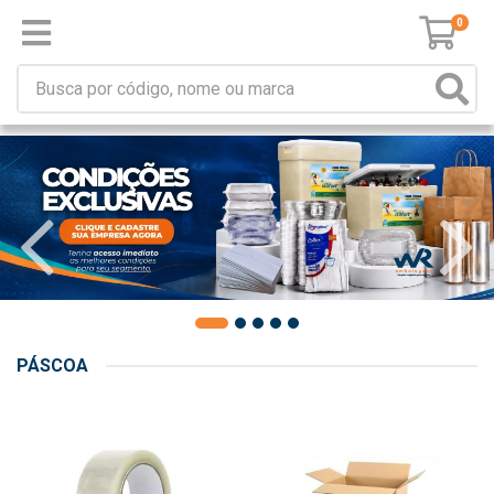
0
PÁSCOA