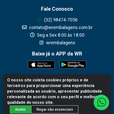
Fale Conosco
(32) 98474-7056
contato@wrembalagens.com.br
Seg a Sex 8:00 às 18:00
wrembalagens
Baixe já o APP da WR
O nosso site coleta cookies próprios e de
WR Embalagens - R. Cel. Teodoro Gomes de Araújo, 1360 -
terceiros para proporcionar uma experiência
Grogotó - Barbacena / MG - CEP 36202-628 - CNPJ
personalizada ao usuário, apresentar publicidade
02.692.206/0001-55
relevante de acordo com o seu perfil e melhorar a
qualidade do nosso site.
Aceito
Negar não essenciais