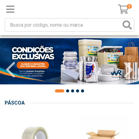
0
PÁSCOA