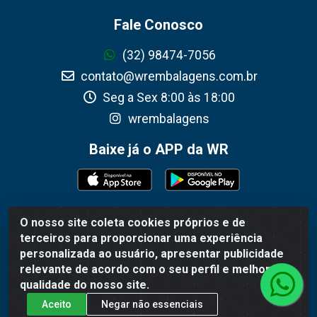
Fale Conosco
(32) 98474-7056
contato@wrembalagens.com.br
Seg a Sex 8:00 às 18:00
wrembalagens
Baixe já o APP da WR
O nosso site coleta cookies próprios e de
WR Embalagens - R. Cel. Teodoro Gomes de Araújo, 1360 -
terceiros para proporcionar uma experiência
Grogotó - Barbacena / MG - CEP 36202-628 - CNPJ
personalizada ao usuário, apresentar publicidade
02.692.206/0001-55
relevante de acordo com o seu perfil e melhorar a
qualidade do nosso site.
Aceito
Negar não essenciais