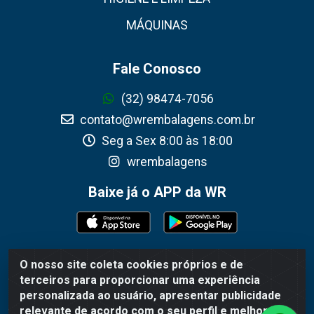
MÁQUINAS
Fale Conosco
(32) 98474-7056
contato@wrembalagens.com.br
Seg a Sex 8:00 às 18:00
wrembalagens
Baixe já o APP da WR
O nosso site coleta cookies próprios e de
WR Embalagens - R. Cel. Teodoro Gomes de Araújo, 1360 -
terceiros para proporcionar uma experiência
Grogotó - Barbacena / MG - CEP 36202-628 - CNPJ
personalizada ao usuário, apresentar publicidade
02.692.206/0001-55
relevante de acordo com o seu perfil e melhorar a