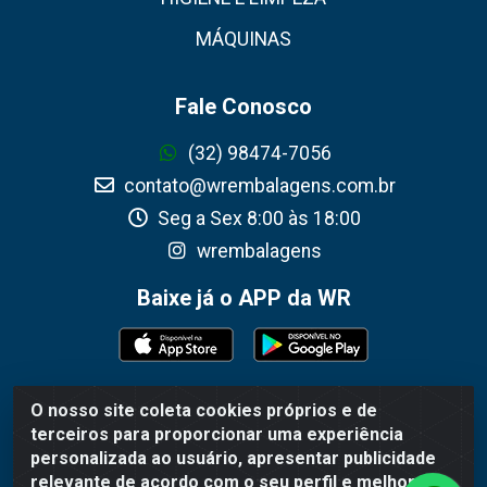
MÁQUINAS
Fale Conosco
(32) 98474-7056
contato@wrembalagens.com.br
Seg a Sex 8:00 às 18:00
wrembalagens
Baixe já o APP da WR
O nosso site coleta cookies próprios e de
WR Embalagens - R. Cel. Teodoro Gomes de Araújo, 1360 -
terceiros para proporcionar uma experiência
Grogotó - Barbacena / MG - CEP 36202-628 - CNPJ
personalizada ao usuário, apresentar publicidade
02.692.206/0001-55
relevante de acordo com o seu perfil e melhorar a