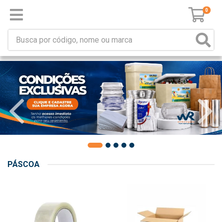
0
PÁSCOA