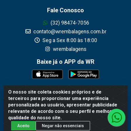
Fale Conosco
(32) 98474-7056
contato@wrembalagens.com.br
Seg a Sex 8:00 às 18:00
wrembalagens
Baixe já o APP da WR
O nosso site coleta cookies próprios e de
WR Embalagens - R. Cel. Teodoro Gomes de Araújo, 1360 -
terceiros para proporcionar uma experiência
Grogotó - Barbacena / MG - CEP 36202-628 - CNPJ
personalizada ao usuário, apresentar publicidade
02.692.206/0001-55
relevante de acordo com o seu perfil e melhorar a
qualidade do nosso site.
Aceito
Negar não essenciais