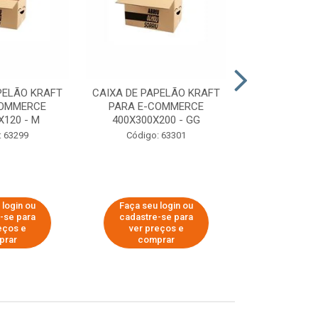
PELÃO KRAFT
CAIXA DE PAPELÃO KRAFT
CAIXA DE PA
COMMERCE
PARA E-COMMERCE
PARA E-C
X120 - M
400X300X200 - GG
200X150
: 63299
Código: 63301
Código:
 login ou
Faça seu login ou
Faça seu 
-se para
cadastre-se para
cadastre
eços e
ver preços e
ver pr
prar
comprar
comp