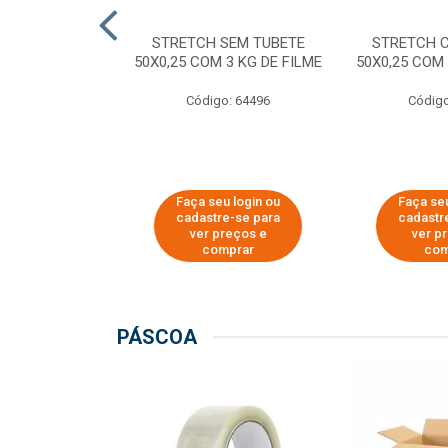
M TUBETE PRE
STRETCH SEM TUBETE
STRETCH 
42X0,12 COM
50X0,25 COM 3 KG DE FILME
50X0,25 COM 
 DE FILME
Código: 64496
Código
o: 64354
u login ou
Faça seu login ou
Faça seu
e-se para
cadastre-se para
cadastr
reços e
ver preços e
ver p
mprar
comprar
com
PÁSCOA