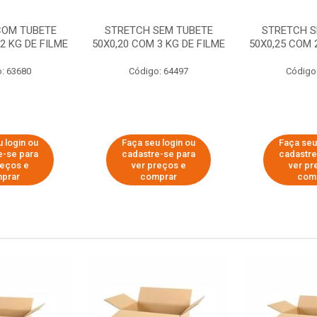
COM TUBETE
STRETCH SEM TUBETE
STRETCH S
2 KG DE FILME
50X0,20 COM 3 KG DE FILME
50X0,25 COM 
: 63680
Código: 64497
Código
 login ou
Faça seu login ou
Faça seu
e-se para
cadastre-se para
cadastre
reços e
ver preços e
ver pr
prar
comprar
com