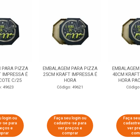
 PARA PIZZA
EMBALAGEM PARA PIZZA
EMBALAGEM 
 IMPRESSA É
25CM KRAFT IMPRESSA É
40CM KRAFT
COTE C/25
HORA
HORA PAC
: 49623
Código: 49621
Código
 login ou
Faça seu login ou
Faça seu
e-se para
cadastre-se para
cadastre
reços e
ver preços e
ver pr
prar
comprar
com