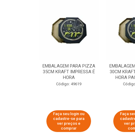
 PARA PIZZA
EMBALAGEM PARA PIZZA
EMBALAGEM
T IMPRESSA É
35CM KRAFT IMPRESSA É
30CM KRAFT
ORA
HORA
HORA PA
o: 60007
Código: 49619
Código
u login ou
Faça seu login ou
Faça seu
e-se para
cadastre-se para
cadastr
reços e
ver preços e
ver p
mprar
comprar
com