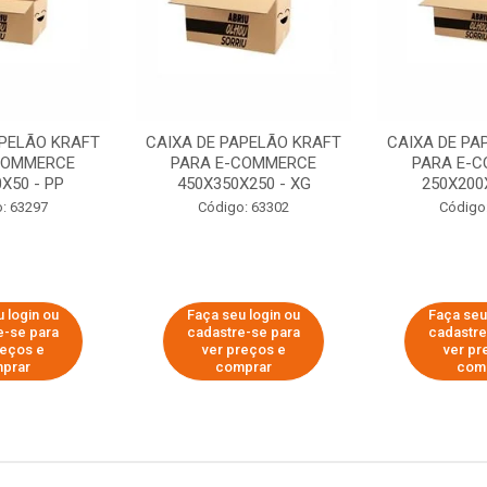
APELÃO KRAFT
CAIXA DE PAPELÃO KRAFT
CAIXA DE PA
COMMERCE
PARA E-COMMERCE
PARA E-
X50 - PP
450X350X250 - XG
250X200
: 63297
Código: 63302
Código
 login ou
Faça seu login ou
Faça seu
e-se para
cadastre-se para
cadastre
reços e
ver preços e
ver pr
prar
comprar
com