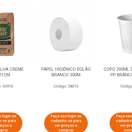
ALHA CREME
PAPEL HIGIÊNICO ROLÃO
COPO 200ML 
21CM
BRANCO 300M
PP BRANCO
: 33910
Código: 28313
Código
 login ou
Faça seu login ou
Faça seu
e-se para
cadastre-se para
cadastre
reços e
ver preços e
ver pr
prar
comprar
com