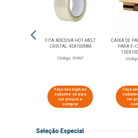
 PAPEL KRAFT
FITA ADESIVA HOT-MELT
CAIXA DE P
 - 40CM
CRISTAL 45X100MM
PARA E-
150X100
o: 23403
Código: 51367
Código
u login ou
Faça seu login ou
Faça seu
e-se para
cadastre-se para
cadastr
reços e
ver preços e
ver p
mprar
comprar
com
Seleção Especial