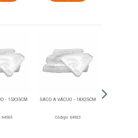
O - 15X35CM
SACO A VÁCUO - 18X25CM
STRETCH COM
ESTIRADO 4
2,50 KG 
: 64565
Código: 64923
Código: