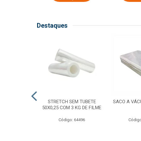
Destaques
COM TUBETE
STRETCH SEM TUBETE
SACO A VÁC
M 2,50 KG DE
50X0,25 COM 3 KG DE FILME
ILME
Código: 64496
Código
o: 64499