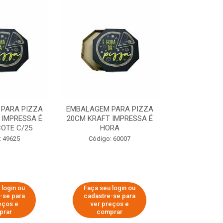
PARA PIZZA
EMBALAGEM PARA PIZZA
EMBALAGEM 
 IMPRESSA É
20CM KRAFT IMPRESSA É
35CM KRAFT 
OTE C/25
HORA
HO
: 49625
Código: 60007
Código:
 login ou
Faça seu login ou
Faça seu 
-se para
cadastre-se para
cadastre
eços e
ver preços e
ver pr
prar
comprar
comp