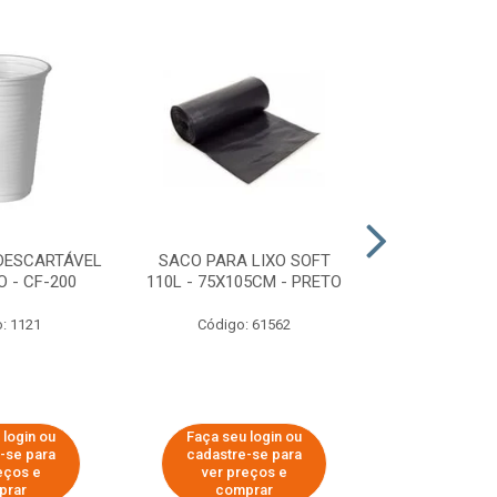
DESCARTÁVEL
SACO PARA LIXO SOFT
DISPENSER 
 - CF-200
110L - 75X105CM - PRETO
HIGIÊNICO R
ECOLÓGI
: 1121
Código: 61562
Código:
 login ou
Faça seu login ou
Faça seu 
-se para
cadastre-se para
cadastre
eços e
ver preços e
ver pr
prar
comprar
comp