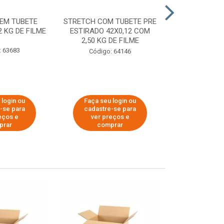
EM TUBETE
STRETCH COM TUBETE PRE
STRETCH COM
2 KG DE FILME
ESTIRADO 42X0,12 COM
ESTIRADO 4
2,50 KG DE FILME
2,00 KG 
: 63683
Código: 64146
Código:
 login ou
Faça seu login ou
Faça seu 
-se para
cadastre-se para
cadastre
eços e
ver preços e
ver pr
prar
comprar
comp