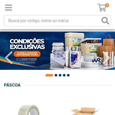
0
PÁSCOA