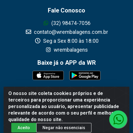
Fale Conosco
(32) 98474-7056
contato@wrembalagens.com.br
Seg a Sex 8:00 às 18:00
wrembalagens
Baixe já o APP da WR
O nosso site coleta cookies próprios e de
WR Embalagens - R. Cel. Teodoro Gomes de Araújo, 1360 -
terceiros para proporcionar uma experiência
Grogotó - Barbacena / MG - CEP 36202-628 - CNPJ
personalizada ao usuário, apresentar publicidade
02.692.206/0001-55
relevante de acordo com o seu perfil e melhorar a
qualidade do nosso site.
Aceito
Negar não essenciais