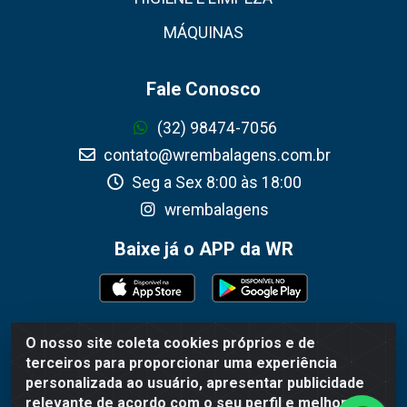
MÁQUINAS
Fale Conosco
(32) 98474-7056
contato@wrembalagens.com.br
Seg a Sex 8:00 às 18:00
wrembalagens
Baixe já o APP da WR
O nosso site coleta cookies próprios e de
WR Embalagens - R. Cel. Teodoro Gomes de Araújo, 1360 -
terceiros para proporcionar uma experiência
Grogotó - Barbacena / MG - CEP 36202-628 - CNPJ
personalizada ao usuário, apresentar publicidade
02.692.206/0001-55
relevante de acordo com o seu perfil e melhorar a