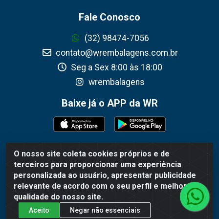
Fale Conosco
(32) 98474-7056
contato@wrembalagens.com.br
Seg a Sex 8:00 às 18:00
wrembalagens
Baixe já o APP da WR
O nosso site coleta cookies próprios e de
WR Embalagens - R. Cel. Teodoro Gomes de Araújo, 1360 -
terceiros para proporcionar uma experiência
Grogotó - Barbacena / MG - CEP 36202-628 - CNPJ
personalizada ao usuário, apresentar publicidade
02.692.206/0001-55
relevante de acordo com o seu perfil e melhorar a
qualidade do nosso site.
Aceito
Negar não essenciais