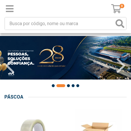
0
PÁSCOA