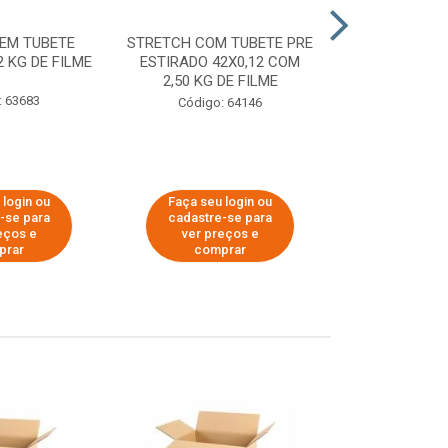
EM TUBETE
STRETCH COM TUBETE PRE
STRETCH COM
2 KG DE FILME
ESTIRADO 42X0,12 COM
ESTIRADO 4
2,50 KG DE FILME
2,00 KG 
: 63683
Código: 64146
Código:
 login ou
Faça seu login ou
Faça seu 
-se para
cadastre-se para
cadastre
eços e
ver preços e
ver pr
prar
comprar
comp