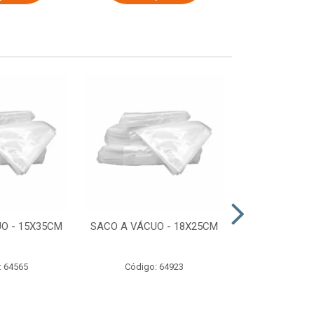
O - 15X35CM
SACO A VÁCUO - 18X25CM
STRETCH COM
ESTIRADO 4
2,50 KG 
: 64565
Código: 64923
Código: