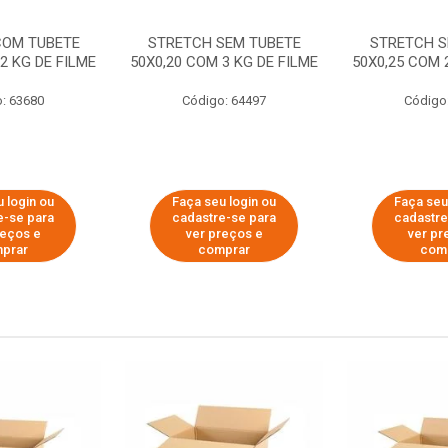
COM TUBETE
STRETCH SEM TUBETE
STRETCH S
2 KG DE FILME
50X0,20 COM 3 KG DE FILME
50X0,25 COM 
: 63680
Código: 64497
Código
 login ou
Faça seu login ou
Faça seu
e-se para
cadastre-se para
cadastre
reços e
ver preços e
ver pr
prar
comprar
com