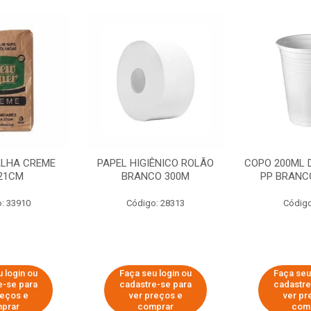
ALHA CREME
PAPEL HIGIÊNICO ROLÃO
COPO 200ML 
21CM
BRANCO 300M
PP BRANCO
: 33910
Código: 28313
Código
 login ou
Faça seu login ou
Faça seu
e-se para
cadastre-se para
cadastre
reços e
ver preços e
ver pr
prar
comprar
com