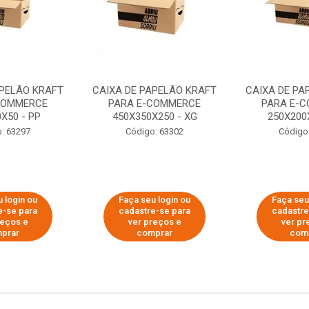
APELÃO KRAFT
CAIXA DE PAPELÃO KRAFT
CAIXA DE PA
COMMERCE
PARA E-COMMERCE
PARA E-
X50 - PP
450X350X250 - XG
250X200
: 63297
Código: 63302
Código
 login ou
Faça seu login ou
Faça seu
e-se para
cadastre-se para
cadastre
reços e
ver preços e
ver pr
prar
comprar
com