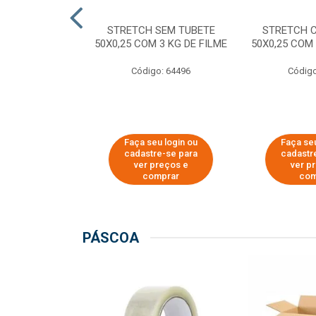
M TUBETE PRE
STRETCH SEM TUBETE
STRETCH 
42X0,12 COM
50X0,25 COM 3 KG DE FILME
50X0,25 COM 
 DE FILME
Código: 64496
Código
o: 64354
u login ou
Faça seu login ou
Faça seu
e-se para
cadastre-se para
cadastr
reços e
ver preços e
ver p
mprar
comprar
com
PÁSCOA