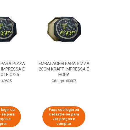
PARA PIZZA
EMBALAGEM PARA PIZZA
EMBALAGEM 
 IMPRESSA É
20CM KRAFT IMPRESSA É
35CM KRAFT 
OTE C/25
HORA
HO
: 49625
Código: 60007
Código:
 login ou
Faça seu login ou
Faça seu 
-se para
cadastre-se para
cadastre
eços e
ver preços e
ver pr
prar
comprar
comp