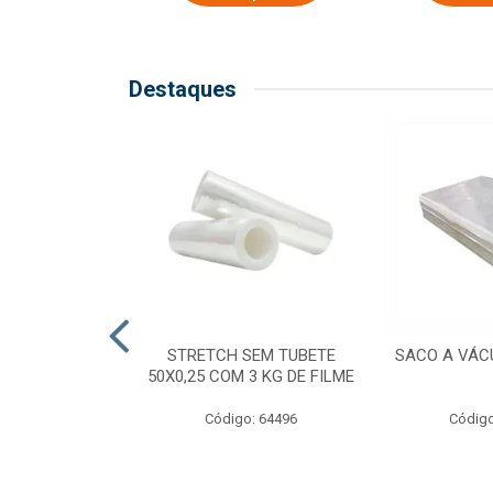
Destaques
COM TUBETE
STRETCH SEM TUBETE
SACO A VÁC
M 2,50 KG DE
50X0,25 COM 3 KG DE FILME
ILME
Código: 64496
Código
o: 64499