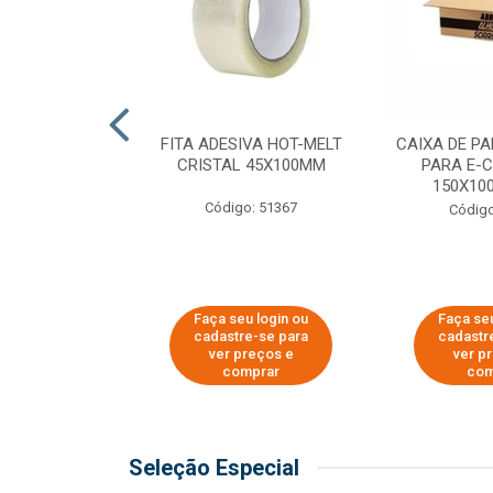
 PAPEL KRAFT
FITA ADESIVA HOT-MELT
CAIXA DE P
 - 40CM
CRISTAL 45X100MM
PARA E-
150X100
o: 23403
Código: 51367
Código
u login ou
Faça seu login ou
Faça seu
e-se para
cadastre-se para
cadastr
reços e
ver preços e
ver p
mprar
comprar
com
Seleção Especial