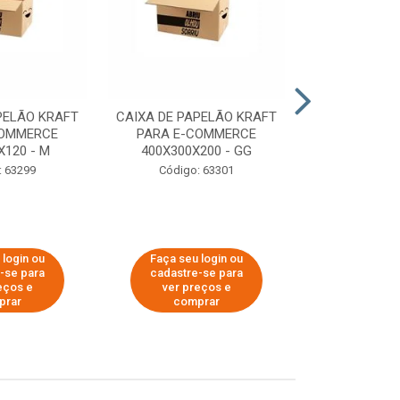
PELÃO KRAFT
CAIXA DE PAPELÃO KRAFT
CAIXA DE PA
COMMERCE
PARA E-COMMERCE
PARA E-C
X120 - M
400X300X200 - GG
200X150
: 63299
Código: 63301
Código:
 login ou
Faça seu login ou
Faça seu 
-se para
cadastre-se para
cadastre
eços e
ver preços e
ver pr
prar
comprar
comp