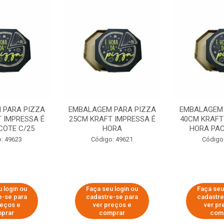
 PARA PIZZA
EMBALAGEM PARA PIZZA
EMBALAGEM 
 IMPRESSA É
25CM KRAFT IMPRESSA É
40CM KRAFT
COTE C/25
HORA
HORA PAC
: 49623
Código: 49621
Código
 login ou
Faça seu login ou
Faça seu
e-se para
cadastre-se para
cadastre
reços e
ver preços e
ver pr
prar
comprar
com