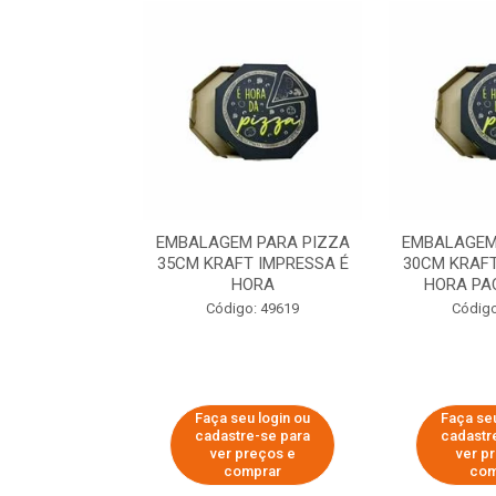
 PARA PIZZA
EMBALAGEM PARA PIZZA
EMBALAGEM
T IMPRESSA É
35CM KRAFT IMPRESSA É
30CM KRAFT
ORA
HORA
HORA PA
o: 60007
Código: 49619
Código
u login ou
Faça seu login ou
Faça seu
e-se para
cadastre-se para
cadastr
reços e
ver preços e
ver p
mprar
comprar
com