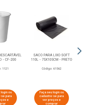
DESCARTÁVEL
SACO PARA LIXO SOFT
DISPENSER 
 - CF-200
110L - 75X105CM - PRETO
HIGIÊNICO R
ECOLÓGI
: 1121
Código: 61562
Código:
 login ou
Faça seu login ou
Faça seu 
-se para
cadastre-se para
cadastre
eços e
ver preços e
ver pr
prar
comprar
comp