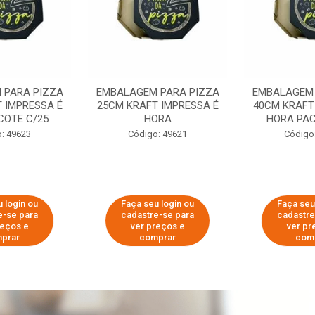
 PARA PIZZA
EMBALAGEM PARA PIZZA
EMBALAGEM 
 IMPRESSA É
25CM KRAFT IMPRESSA É
40CM KRAFT
COTE C/25
HORA
HORA PAC
: 49623
Código: 49621
Código
 login ou
Faça seu login ou
Faça seu
e-se para
cadastre-se para
cadastre
reços e
ver preços e
ver pr
prar
comprar
com