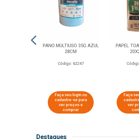
SER PARA
PANO MULTIUSO 35G AZUL
PAPEL TO
DE COPOS DE
28CM
20X
 E CAFÉ
Código: 62247
Código
o: 51281
u login ou
Faça seu login ou
Faça seu
e-se para
cadastre-se para
cadastr
reços e
ver preços e
ver p
mprar
comprar
com
Destaques