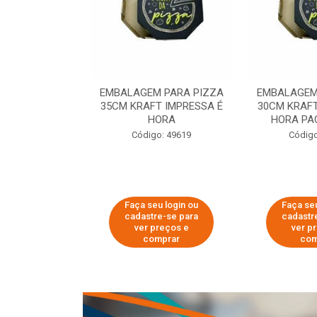
 PARA PIZZA
EMBALAGEM PARA PIZZA
EMBALAGEM
T IMPRESSA É
35CM KRAFT IMPRESSA É
30CM KRAFT
ORA
HORA
HORA PA
o: 60007
Código: 49619
Código
u login ou
Faça seu login ou
Faça seu
e-se para
cadastre-se para
cadastr
reços e
ver preços e
ver p
mprar
comprar
com