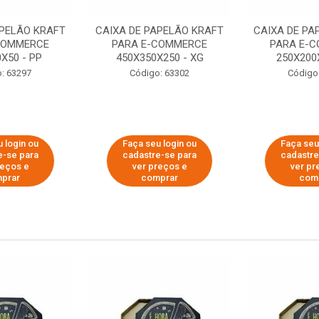
APELÃO KRAFT
CAIXA DE PAPELÃO KRAFT
CAIXA DE PA
COMMERCE
PARA E-COMMERCE
PARA E-
X50 - PP
450X350X250 - XG
250X200
: 63297
Código: 63302
Código
 login ou
Faça seu login ou
Faça seu
e-se para
cadastre-se para
cadastre
reços e
ver preços e
ver pr
prar
comprar
com