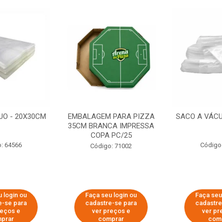
UO - 20X30CM
EMBALAGEM PARA PIZZA
SACO A VÁCU
35CM BRANCA IMPRESSA
COPA PC/25
: 64566
Código
Código: 71002
 login ou
Faça seu login ou
Faça seu
e-se para
cadastre-se para
cadastre
reços e
ver preços e
ver pr
prar
comprar
com