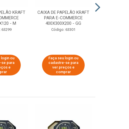
PELÃO KRAFT
CAIXA DE PAPELÃO KRAFT
CAIXA DE PA
COMMERCE
PARA E-COMMERCE
PARA E-C
X120 - M
400X300X200 - GG
200X150
: 63299
Código: 63301
Código:
 login ou
Faça seu login ou
Faça seu 
-se para
cadastre-se para
cadastre
eços e
ver preços e
ver pr
prar
comprar
comp