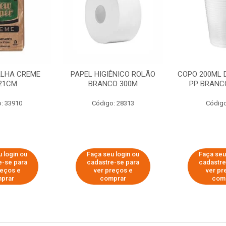
ALHA CREME
PAPEL HIGIÊNICO ROLÃO
COPO 200ML 
21CM
BRANCO 300M
PP BRANCO
: 33910
Código: 28313
Código
 login ou
Faça seu login ou
Faça seu
e-se para
cadastre-se para
cadastre
reços e
ver preços e
ver pr
prar
comprar
com