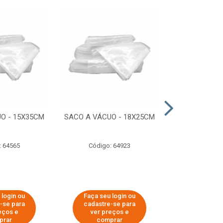
O - 15X35CM
SACO A VÁCUO - 18X25CM
STRETCH COM
ESTIRADO 4
2,50 KG 
: 64565
Código: 64923
Código:
 login ou
Faça seu login ou
Faça seu 
-se para
cadastre-se para
cadastre
eços e
ver preços e
ver pr
prar
comprar
comp