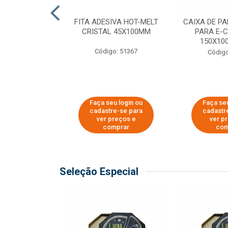
 PAPEL KRAFT
FITA ADESIVA HOT-MELT
CAIXA DE P
 - 40CM
CRISTAL 45X100MM
PARA E-
150X100
o: 23403
Código: 51367
Código
u login ou
Faça seu login ou
Faça seu
e-se para
cadastre-se para
cadastr
reços e
ver preços e
ver p
mprar
comprar
com
Seleção Especial