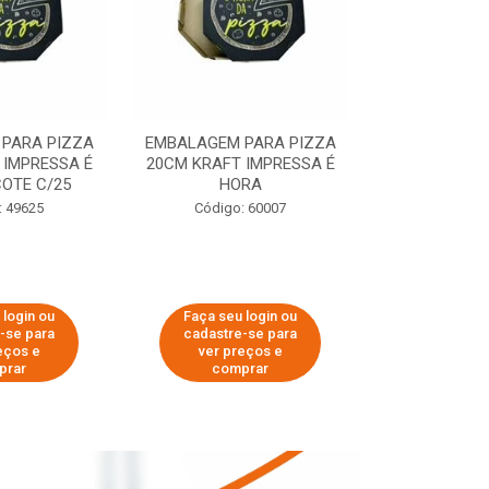
PARA PIZZA
EMBALAGEM PARA PIZZA
EMBALAGEM 
 IMPRESSA É
20CM KRAFT IMPRESSA É
35CM KRAFT 
OTE C/25
HORA
HO
: 49625
Código: 60007
Código:
 login ou
Faça seu login ou
Faça seu 
-se para
cadastre-se para
cadastre
eços e
ver preços e
ver pr
prar
comprar
comp