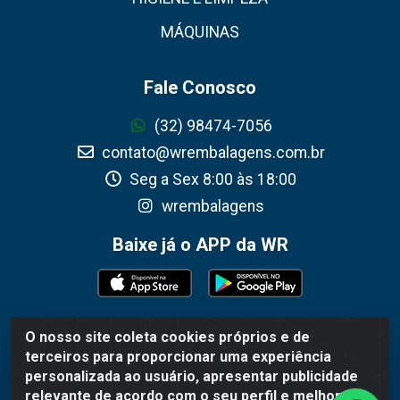
MÁQUINAS
Fale Conosco
(32) 98474-7056
contato@wrembalagens.com.br
Seg a Sex 8:00 às 18:00
wrembalagens
Baixe já o APP da WR
O nosso site coleta cookies próprios e de
WR Embalagens - R. Cel. Teodoro Gomes de Araújo, 1360 -
terceiros para proporcionar uma experiência
Grogotó - Barbacena / MG - CEP 36202-628 - CNPJ
personalizada ao usuário, apresentar publicidade
02.692.206/0001-55
relevante de acordo com o seu perfil e melhorar a