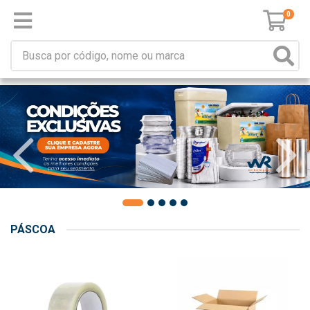
0
PÁSCOA