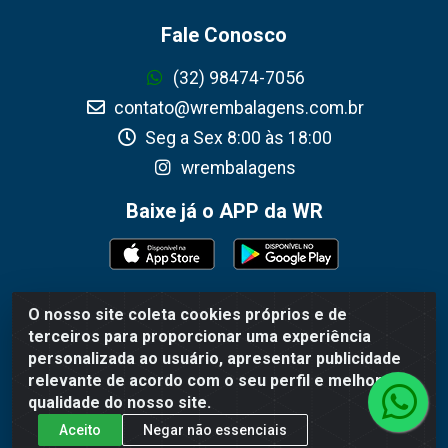
Fale Conosco
(32) 98474-7056
contato@wrembalagens.com.br
Seg a Sex 8:00 às 18:00
wrembalagens
Baixe já o APP da WR
O nosso site coleta cookies próprios e de
WR Embalagens - R. Cel. Teodoro Gomes de Araújo, 1360 -
terceiros para proporcionar uma experiência
Grogotó - Barbacena / MG - CEP 36202-628 - CNPJ
personalizada ao usuário, apresentar publicidade
02.692.206/0001-55
relevante de acordo com o seu perfil e melhorar a
qualidade do nosso site.
Aceito
Negar não essenciais