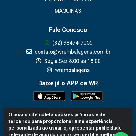
MÁQUINAS
Fale Conosco
(32) 98474-7056
contato@wrembalagens.com.br
Seg a Sex 8:00 às 18:00
wrembalagens
Baixe já o APP da WR
O nosso site coleta cookies próprios e de
WR Embalagens - R. Cel. Teodoro Gomes de Araújo, 1360 -
terceiros para proporcionar uma experiência
Grogotó - Barbacena / MG - CEP 36202-628 - CNPJ
personalizada ao usuário, apresentar publicidade
02.692.206/0001-55
relevante de acordo com o seu perfil e melhorar a