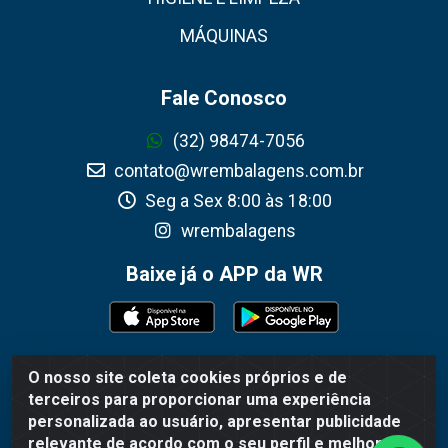
MÁQUINAS
Fale Conosco
(32) 98474-7056
contato@wrembalagens.com.br
Seg a Sex 8:00 às 18:00
wrembalagens
Baixe já o APP da WR
O nosso site coleta cookies próprios e de
WR Embalagens - R. Cel. Teodoro Gomes de Araújo, 1360 -
terceiros para proporcionar uma experiência
Grogotó - Barbacena / MG - CEP 36202-628 - CNPJ
personalizada ao usuário, apresentar publicidade
02.692.206/0001-55
relevante de acordo com o seu perfil e melhorar a