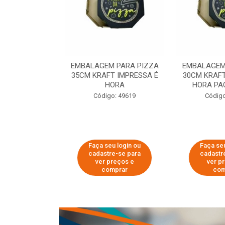
 PARA PIZZA
EMBALAGEM PARA PIZZA
EMBALAGEM
T IMPRESSA É
35CM KRAFT IMPRESSA É
30CM KRAFT
ORA
HORA
HORA PA
o: 60007
Código: 49619
Código
u login ou
Faça seu login ou
Faça seu
e-se para
cadastre-se para
cadastr
reços e
ver preços e
ver p
mprar
comprar
com