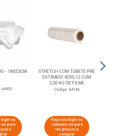
O - 18X25CM
STRETCH COM TUBETE PRE
STRETCH C
ESTIRADO 42X0,12 COM
50X0,25 COM
2,50 KG DE FILME
FIL
: 64923
Código: 64146
Código:
 login ou
Faça seu login ou
Faça seu 
-se para
cadastre-se para
cadastre
eços e
ver preços e
ver pr
prar
comprar
comp