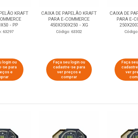
APELÃO KRAFT
CAIXA DE PAPELÃO KRAFT
CAIXA DE PA
COMMERCE
PARA E-COMMERCE
PARA E-
X50 - PP
450X350X250 - XG
250X200
: 63297
Código: 63302
Código
 login ou
Faça seu login ou
Faça seu
e-se para
cadastre-se para
cadastre
reços e
ver preços e
ver pr
prar
comprar
com