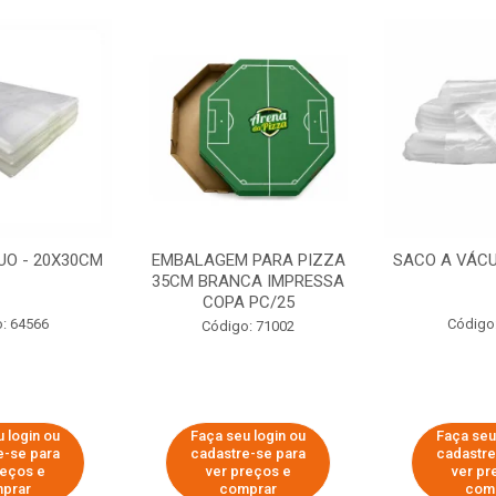
UO - 20X30CM
EMBALAGEM PARA PIZZA
SACO A VÁCU
35CM BRANCA IMPRESSA
COPA PC/25
: 64566
Código
Código: 71002
 login ou
Faça seu login ou
Faça seu
e-se para
cadastre-se para
cadastre
reços e
ver preços e
ver pr
prar
comprar
com