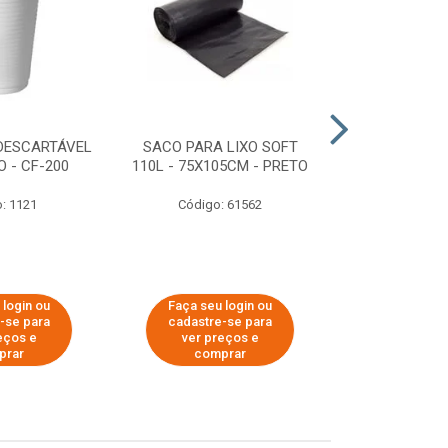
DESCARTÁVEL
SACO PARA LIXO SOFT
DISPENSER 
 - CF-200
110L - 75X105CM - PRETO
HIGIÊNICO R
ECOLÓGI
: 1121
Código: 61562
Código:
 login ou
Faça seu login ou
Faça seu 
-se para
cadastre-se para
cadastre
eços e
ver preços e
ver pr
prar
comprar
comp