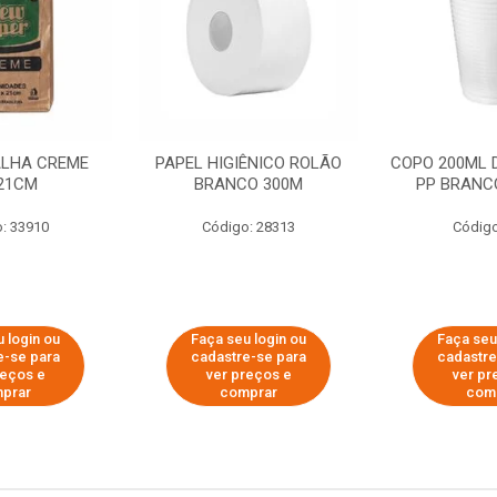
ALHA CREME
PAPEL HIGIÊNICO ROLÃO
COPO 200ML 
21CM
BRANCO 300M
PP BRANCO
: 33910
Código: 28313
Código
 login ou
Faça seu login ou
Faça seu
e-se para
cadastre-se para
cadastre
reços e
ver preços e
ver pr
prar
comprar
com