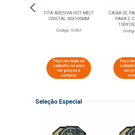
 PAPEL KRAFT
FITA ADESIVA HOT-MELT
CAIXA DE P
 - 40CM
CRISTAL 45X100MM
PARA E-
150X100
o: 23403
Código: 51367
Código
u login ou
Faça seu login ou
Faça seu
e-se para
cadastre-se para
cadastr
reços e
ver preços e
ver p
mprar
comprar
com
Seleção Especial