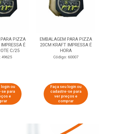
PARA PIZZA
EMBALAGEM PARA PIZZA
EMBALAGEM 
 IMPRESSA É
20CM KRAFT IMPRESSA É
35CM KRAFT 
OTE C/25
HORA
HO
: 49625
Código: 60007
Código:
 login ou
Faça seu login ou
Faça seu 
-se para
cadastre-se para
cadastre
eços e
ver preços e
ver pr
prar
comprar
comp