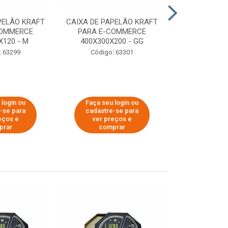
PELÃO KRAFT
CAIXA DE PAPELÃO KRAFT
CAIXA DE PA
COMMERCE
PARA E-COMMERCE
PARA E-C
X120 - M
400X300X200 - GG
200X150
: 63299
Código: 63301
Código:
 login ou
Faça seu login ou
Faça seu 
-se para
cadastre-se para
cadastre
eços e
ver preços e
ver pr
prar
comprar
comp