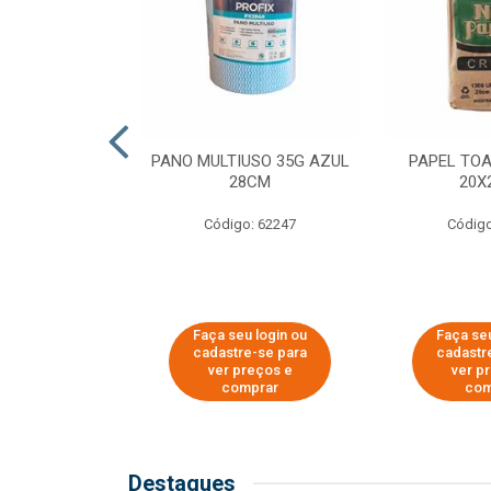
SER PARA
PANO MULTIUSO 35G AZUL
PAPEL TO
DE COPOS DE
28CM
20X
 E CAFÉ
Código: 62247
Código
o: 51281
u login ou
Faça seu login ou
Faça seu
e-se para
cadastre-se para
cadastr
reços e
ver preços e
ver p
mprar
comprar
com
Destaques