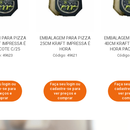
 PARA PIZZA
EMBALAGEM PARA PIZZA
EMBALAGEM 
 IMPRESSA É
25CM KRAFT IMPRESSA É
40CM KRAFT
COTE C/25
HORA
HORA PAC
: 49623
Código: 49621
Código
 login ou
Faça seu login ou
Faça seu
e-se para
cadastre-se para
cadastre
reços e
ver preços e
ver pr
prar
comprar
com