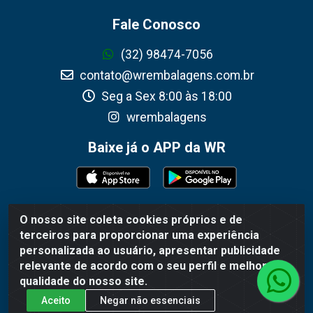
Fale Conosco
(32) 98474-7056
contato@wrembalagens.com.br
Seg a Sex 8:00 às 18:00
wrembalagens
Baixe já o APP da WR
O nosso site coleta cookies próprios e de
WR Embalagens - R. Cel. Teodoro Gomes de Araújo, 1360 -
terceiros para proporcionar uma experiência
Grogotó - Barbacena / MG - CEP 36202-628 - CNPJ
personalizada ao usuário, apresentar publicidade
02.692.206/0001-55
relevante de acordo com o seu perfil e melhorar a
qualidade do nosso site.
Aceito
Negar não essenciais