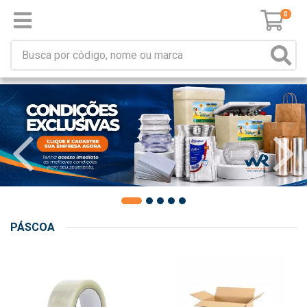
0
PÁSCOA