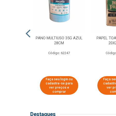
SER PARA
PANO MULTIUSO 35G AZUL
PAPEL TO
DE COPOS DE
28CM
20X
 E CAFÉ
Código: 62247
Código
o: 51281
u login ou
Faça seu login ou
Faça seu
e-se para
cadastre-se para
cadastr
reços e
ver preços e
ver p
mprar
comprar
com
Destaques