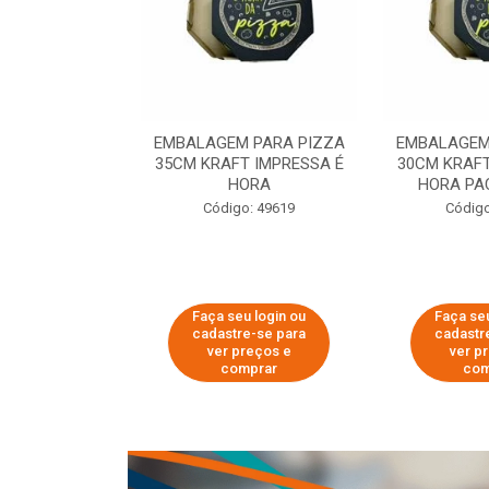
 PARA PIZZA
EMBALAGEM PARA PIZZA
EMBALAGEM
T IMPRESSA É
35CM KRAFT IMPRESSA É
30CM KRAFT
ORA
HORA
HORA PA
o: 60007
Código: 49619
Código
u login ou
Faça seu login ou
Faça seu
e-se para
cadastre-se para
cadastr
reços e
ver preços e
ver p
mprar
comprar
com