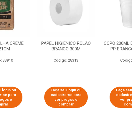
ALHA CREME
PAPEL HIGIÊNICO ROLÃO
COPO 200ML 
21CM
BRANCO 300M
PP BRANCO
: 33910
Código: 28313
Código
 login ou
Faça seu login ou
Faça seu
e-se para
cadastre-se para
cadastre
reços e
ver preços e
ver pr
prar
comprar
com