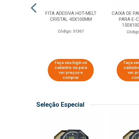
 PAPEL KRAFT
FITA ADESIVA HOT-MELT
CAIXA DE P
 - 40CM
CRISTAL 45X100MM
PARA E-
150X100
o: 23403
Código: 51367
Código
u login ou
Faça seu login ou
Faça seu
e-se para
cadastre-se para
cadastr
reços e
ver preços e
ver p
mprar
comprar
com
Seleção Especial