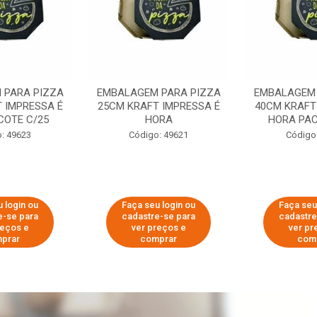
 PARA PIZZA
EMBALAGEM PARA PIZZA
EMBALAGEM 
 IMPRESSA É
25CM KRAFT IMPRESSA É
40CM KRAFT
COTE C/25
HORA
HORA PAC
: 49623
Código: 49621
Código
 login ou
Faça seu login ou
Faça seu
e-se para
cadastre-se para
cadastre
reços e
ver preços e
ver pr
prar
comprar
com