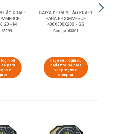
PELÃO KRAFT
CAIXA DE PAPELÃO KRAFT
CAIXA DE PA
COMMERCE
PARA E-COMMERCE
PARA E-C
X120 - M
400X300X200 - GG
200X150
: 63299
Código: 63301
Código:
 login ou
Faça seu login ou
Faça seu 
-se para
cadastre-se para
cadastre
eços e
ver preços e
ver pr
prar
comprar
comp