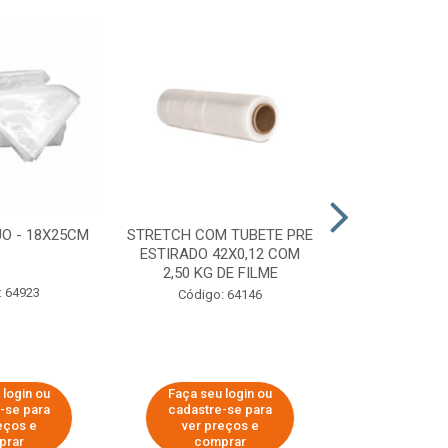
O - 18X25CM
STRETCH COM TUBETE PRE
STRETCH C
ESTIRADO 42X0,12 COM
50X0,25 COM
2,50 KG DE FILME
FIL
: 64923
Código: 64146
Código:
 login ou
Faça seu login ou
Faça seu 
-se para
cadastre-se para
cadastre
eços e
ver preços e
ver pr
prar
comprar
comp