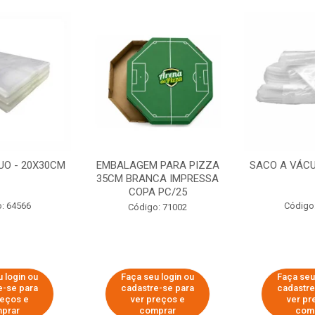
UO - 20X30CM
EMBALAGEM PARA PIZZA
SACO A VÁCU
35CM BRANCA IMPRESSA
COPA PC/25
: 64566
Código
Código: 71002
 login ou
Faça seu login ou
Faça seu
e-se para
cadastre-se para
cadastre
reços e
ver preços e
ver pr
prar
comprar
com