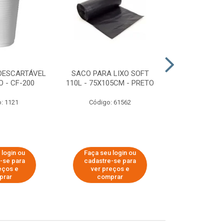
DESCARTÁVEL
SACO PARA LIXO SOFT
DISPENSER 
 - CF-200
110L - 75X105CM - PRETO
HIGIÊNICO R
ECOLÓGI
: 1121
Código: 61562
Código:
 login ou
Faça seu login ou
Faça seu 
-se para
cadastre-se para
cadastre
eços e
ver preços e
ver pr
prar
comprar
comp