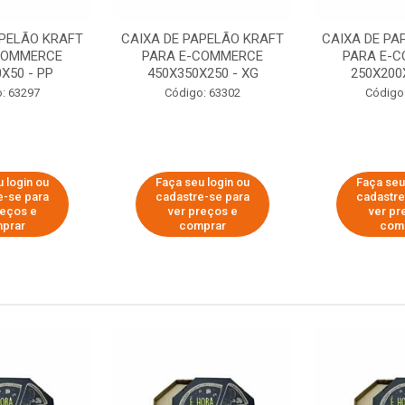
APELÃO KRAFT
CAIXA DE PAPELÃO KRAFT
CAIXA DE PA
COMMERCE
PARA E-COMMERCE
PARA E-
X50 - PP
450X350X250 - XG
250X200
: 63297
Código: 63302
Código
 login ou
Faça seu login ou
Faça seu
e-se para
cadastre-se para
cadastre
reços e
ver preços e
ver pr
prar
comprar
com