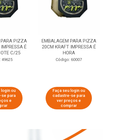
PARA PIZZA
EMBALAGEM PARA PIZZA
EMBALAGEM 
 IMPRESSA É
20CM KRAFT IMPRESSA É
35CM KRAFT 
OTE C/25
HORA
HO
: 49625
Código: 60007
Código:
 login ou
Faça seu login ou
Faça seu 
-se para
cadastre-se para
cadastre
eços e
ver preços e
ver pr
prar
comprar
comp