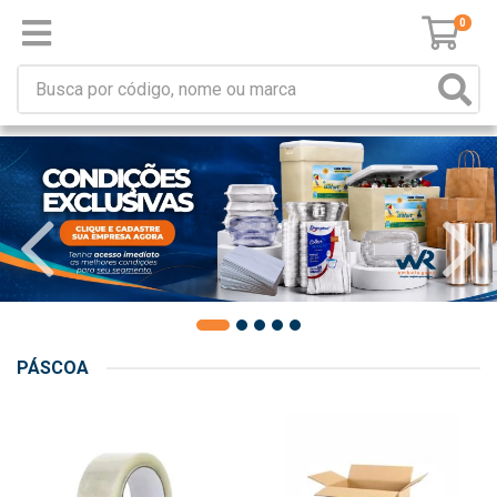
0
PÁSCOA