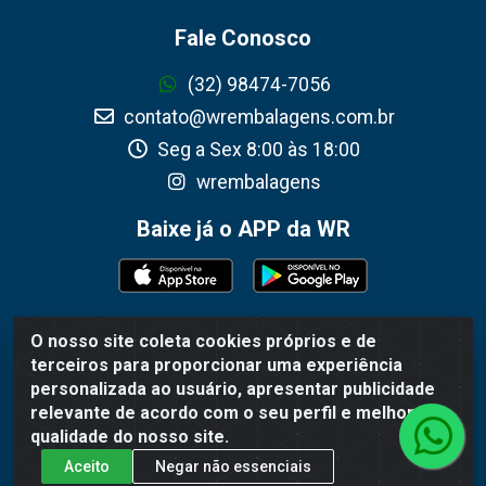
Fale Conosco
(32) 98474-7056
contato@wrembalagens.com.br
Seg a Sex 8:00 às 18:00
wrembalagens
Baixe já o APP da WR
O nosso site coleta cookies próprios e de
WR Embalagens - R. Cel. Teodoro Gomes de Araújo, 1360 -
terceiros para proporcionar uma experiência
Grogotó - Barbacena / MG - CEP 36202-628 - CNPJ
personalizada ao usuário, apresentar publicidade
02.692.206/0001-55
relevante de acordo com o seu perfil e melhorar a
qualidade do nosso site.
Aceito
Negar não essenciais