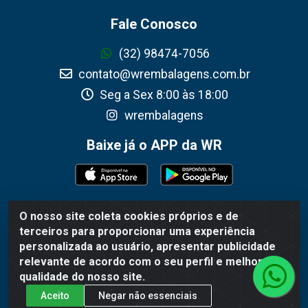
Fale Conosco
(32) 98474-7056
contato@wrembalagens.com.br
Seg a Sex 8:00 às 18:00
wrembalagens
Baixe já o APP da WR
O nosso site coleta cookies próprios e de
WR Embalagens - R. Cel. Teodoro Gomes de Araújo, 1360 -
terceiros para proporcionar uma experiência
Grogotó - Barbacena / MG - CEP 36202-628 - CNPJ
personalizada ao usuário, apresentar publicidade
02.692.206/0001-55
relevante de acordo com o seu perfil e melhorar a
qualidade do nosso site.
Aceito
Negar não essenciais