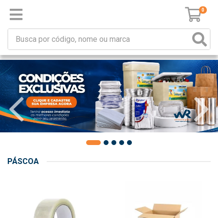
0
PÁSCOA