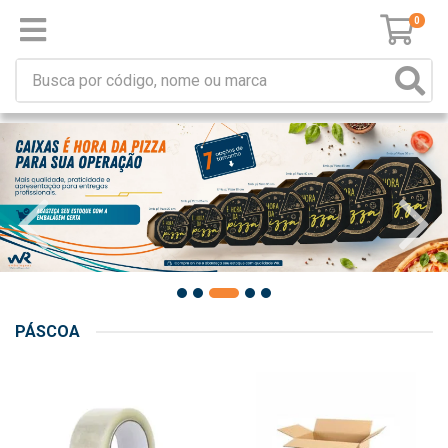
0
PÁSCOA