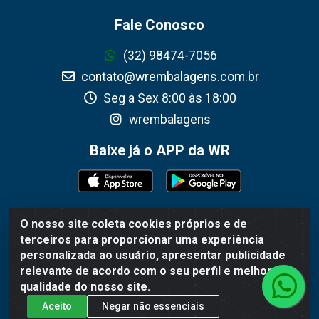
Fale Conosco
(32) 98474-7056
contato@wrembalagens.com.br
Seg a Sex 8:00 às 18:00
wrembalagens
Baixe já o APP da WR
O nosso site coleta cookies próprios e de
WR Embalagens - R. Cel. Teodoro Gomes de Araújo, 1360 -
terceiros para proporcionar uma experiência
Grogotó - Barbacena / MG - CEP 36202-628 - CNPJ
personalizada ao usuário, apresentar publicidade
02.692.206/0001-55
relevante de acordo com o seu perfil e melhorar a
qualidade do nosso site.
Aceito
Negar não essenciais