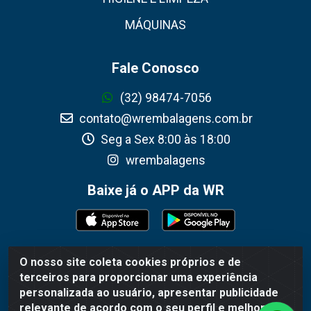
MÁQUINAS
Fale Conosco
(32) 98474-7056
contato@wrembalagens.com.br
Seg a Sex 8:00 às 18:00
wrembalagens
Baixe já o APP da WR
O nosso site coleta cookies próprios e de
WR Embalagens - R. Cel. Teodoro Gomes de Araújo, 1360 -
terceiros para proporcionar uma experiência
Grogotó - Barbacena / MG - CEP 36202-628 - CNPJ
personalizada ao usuário, apresentar publicidade
02.692.206/0001-55
relevante de acordo com o seu perfil e melhorar a