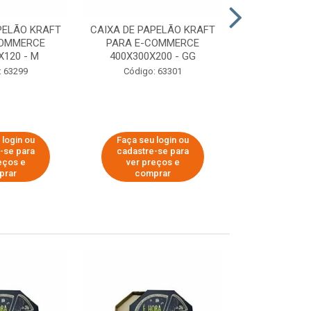
PELÃO KRAFT
CAIXA DE PAPELÃO KRAFT
CAIXA DE PA
COMMERCE
PARA E-COMMERCE
PARA E-C
X120 - M
400X300X200 - GG
200X150
: 63299
Código: 63301
Código:
 login ou
Faça seu login ou
Faça seu 
-se para
cadastre-se para
cadastre
eços e
ver preços e
ver pr
prar
comprar
comp