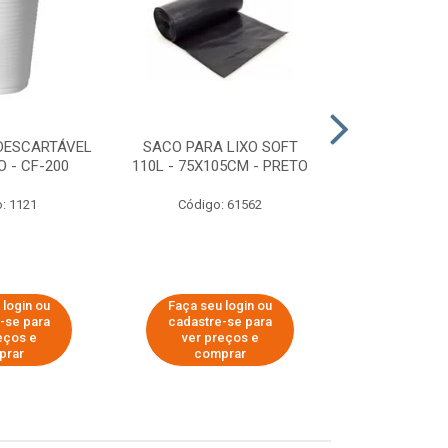
DESCARTÁVEL
SACO PARA LIXO SOFT
DISPENSER 
 - CF-200
110L - 75X105CM - PRETO
HIGIÊNICO R
ECOLÓGI
: 1121
Código: 61562
Código:
 login ou
Faça seu login ou
Faça seu 
-se para
cadastre-se para
cadastre
eços e
ver preços e
ver pr
prar
comprar
comp