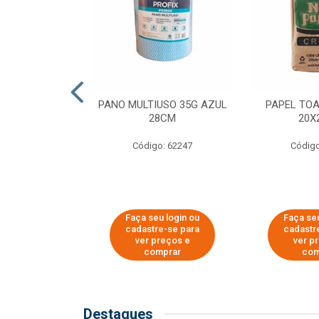
SER PARA
PANO MULTIUSO 35G AZUL
PAPEL TO
DE COPOS DE
28CM
20X
 E CAFÉ
Código: 62247
Código
o: 51281
u login ou
Faça seu login ou
Faça seu
e-se para
cadastre-se para
cadastr
reços e
ver preços e
ver p
mprar
comprar
com
Destaques