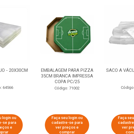
UO - 20X30CM
EMBALAGEM PARA PIZZA
SACO A VÁCU
35CM BRANCA IMPRESSA
COPA PC/25
: 64566
Código
Código: 71002
 login ou
Faça seu login ou
Faça seu
e-se para
cadastre-se para
cadastre
reços e
ver preços e
ver pr
prar
comprar
com