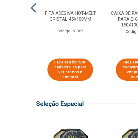
 PAPEL KRAFT
FITA ADESIVA HOT-MELT
CAIXA DE P
 - 40CM
CRISTAL 45X100MM
PARA E-
150X100
o: 23403
Código: 51367
Código
u login ou
Faça seu login ou
Faça seu
e-se para
cadastre-se para
cadastr
reços e
ver preços e
ver p
mprar
comprar
com
Seleção Especial