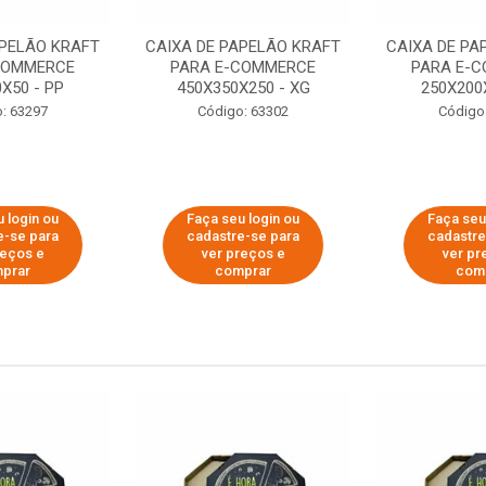
APELÃO KRAFT
CAIXA DE PAPELÃO KRAFT
CAIXA DE PA
COMMERCE
PARA E-COMMERCE
PARA E-
X50 - PP
450X350X250 - XG
250X200
: 63297
Código: 63302
Código
 login ou
Faça seu login ou
Faça seu
e-se para
cadastre-se para
cadastre
reços e
ver preços e
ver pr
prar
comprar
com