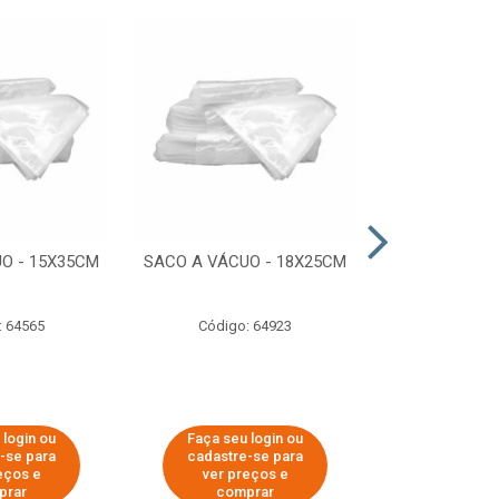
O - 15X35CM
SACO A VÁCUO - 18X25CM
STRETCH COM
ESTIRADO 4
2,50 KG 
: 64565
Código: 64923
Código:
 login ou
Faça seu login ou
Faça seu 
-se para
cadastre-se para
cadastre
eços e
ver preços e
ver pr
prar
comprar
comp