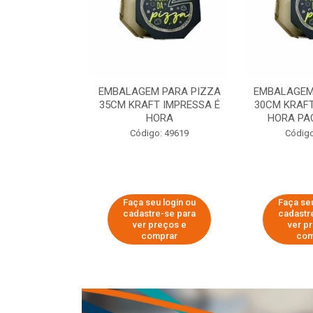
 PARA PIZZA
EMBALAGEM PARA PIZZA
EMBALAGEM
T IMPRESSA É
35CM KRAFT IMPRESSA É
30CM KRAFT
ORA
HORA
HORA PA
o: 60007
Código: 49619
Código
u login ou
Faça seu login ou
Faça seu
e-se para
cadastre-se para
cadastr
reços e
ver preços e
ver p
mprar
comprar
com