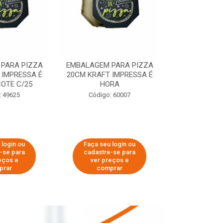
PARA PIZZA
EMBALAGEM PARA PIZZA
EMBALAGEM 
 IMPRESSA É
20CM KRAFT IMPRESSA É
35CM KRAFT 
OTE C/25
HORA
HO
: 49625
Código: 60007
Código:
 login ou
Faça seu login ou
Faça seu 
-se para
cadastre-se para
cadastre
eços e
ver preços e
ver pr
prar
comprar
comp