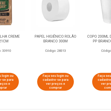
ALHA CREME
PAPEL HIGIÊNICO ROLÃO
COPO 200ML 
21CM
BRANCO 300M
PP BRANCO
: 33910
Código: 28313
Código
 login ou
Faça seu login ou
Faça seu
e-se para
cadastre-se para
cadastre
reços e
ver preços e
ver pr
prar
comprar
com