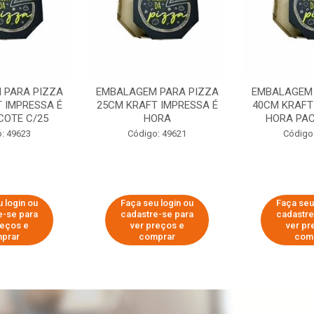
 PARA PIZZA
EMBALAGEM PARA PIZZA
EMBALAGEM 
 IMPRESSA É
25CM KRAFT IMPRESSA É
40CM KRAFT
COTE C/25
HORA
HORA PAC
: 49623
Código: 49621
Código
 login ou
Faça seu login ou
Faça seu
e-se para
cadastre-se para
cadastre
reços e
ver preços e
ver pr
prar
comprar
com