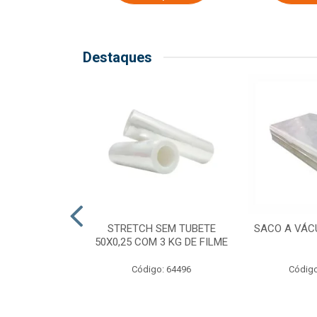
Destaques
COM TUBETE
STRETCH SEM TUBETE
SACO A VÁC
M 2,50 KG DE
50X0,25 COM 3 KG DE FILME
ILME
Código: 64496
Código
o: 64499