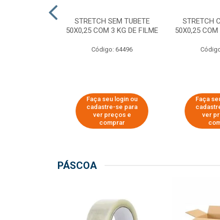
M TUBETE PRE
STRETCH SEM TUBETE
STRETCH 
42X0,12 COM
50X0,25 COM 3 KG DE FILME
50X0,25 COM 
 DE FILME
Código: 64496
Código
o: 64354
u login ou
Faça seu login ou
Faça seu
e-se para
cadastre-se para
cadastr
reços e
ver preços e
ver p
mprar
comprar
com
PÁSCOA