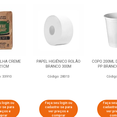
ALHA CREME
PAPEL HIGIÊNICO ROLÃO
COPO 200ML 
21CM
BRANCO 300M
PP BRANCO
: 33910
Código: 28313
Código
 login ou
Faça seu login ou
Faça seu
e-se para
cadastre-se para
cadastre
reços e
ver preços e
ver pr
prar
comprar
com