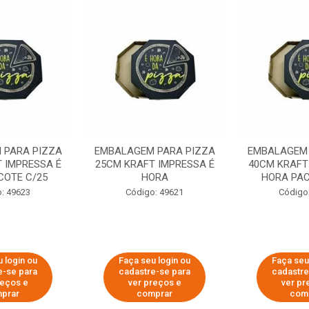
 PARA PIZZA
EMBALAGEM PARA PIZZA
EMBALAGEM 
 IMPRESSA É
25CM KRAFT IMPRESSA É
40CM KRAFT
COTE C/25
HORA
HORA PAC
: 49623
Código: 49621
Código
 login ou
Faça seu login ou
Faça seu
e-se para
cadastre-se para
cadastre
reços e
ver preços e
ver pr
prar
comprar
com