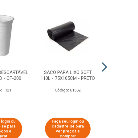
DESCARTÁVEL
SACO PARA LIXO SOFT
DISPENSER 
 - CF-200
110L - 75X105CM - PRETO
HIGIÊNICO R
ECOLÓGI
: 1121
Código: 61562
Código:
 login ou
Faça seu login ou
Faça seu 
-se para
cadastre-se para
cadastre
eços e
ver preços e
ver pr
prar
comprar
comp