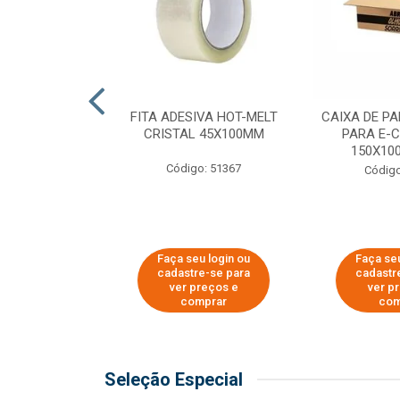
 PAPEL KRAFT
FITA ADESIVA HOT-MELT
CAIXA DE P
 - 40CM
CRISTAL 45X100MM
PARA E-
150X100
o: 23403
Código: 51367
Código
u login ou
Faça seu login ou
Faça seu
e-se para
cadastre-se para
cadastr
reços e
ver preços e
ver p
mprar
comprar
com
Seleção Especial