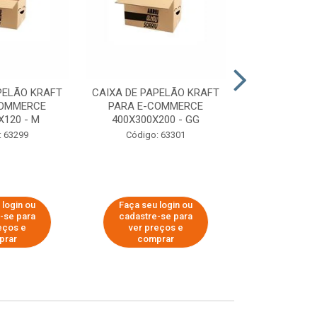
PELÃO KRAFT
CAIXA DE PAPELÃO KRAFT
CAIXA DE PA
COMMERCE
PARA E-COMMERCE
PARA E-C
X120 - M
400X300X200 - GG
200X150
: 63299
Código: 63301
Código:
 login ou
Faça seu login ou
Faça seu 
-se para
cadastre-se para
cadastre
eços e
ver preços e
ver pr
prar
comprar
comp