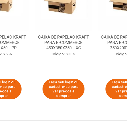
APELÃO KRAFT
CAIXA DE PAPELÃO KRAFT
CAIXA DE PA
COMMERCE
PARA E-COMMERCE
PARA E-
X50 - PP
450X350X250 - XG
250X200
: 63297
Código: 63302
Código
 login ou
Faça seu login ou
Faça seu
e-se para
cadastre-se para
cadastre
reços e
ver preços e
ver pr
prar
comprar
com