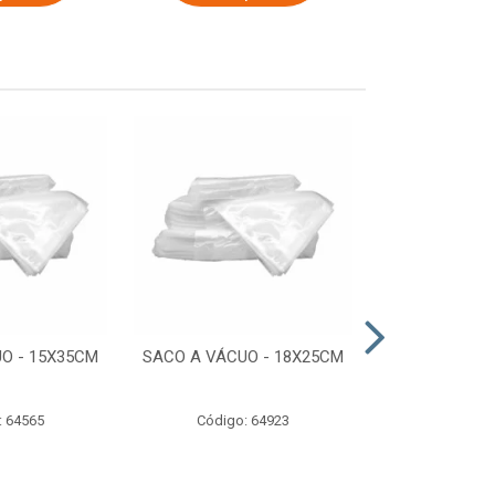
O - 15X35CM
SACO A VÁCUO - 18X25CM
STRETCH COM
ESTIRADO 4
2,50 KG 
: 64565
Código: 64923
Código: