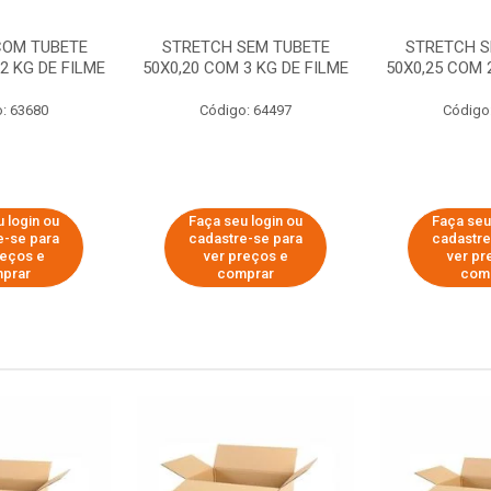
COM TUBETE
STRETCH SEM TUBETE
STRETCH S
2 KG DE FILME
50X0,20 COM 3 KG DE FILME
50X0,25 COM 
: 63680
Código: 64497
Código
 login ou
Faça seu login ou
Faça seu
e-se para
cadastre-se para
cadastre
reços e
ver preços e
ver pr
prar
comprar
com