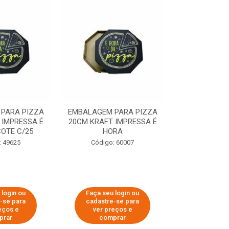
PARA PIZZA
EMBALAGEM PARA PIZZA
EMBALAGEM 
 IMPRESSA É
20CM KRAFT IMPRESSA É
35CM KRAFT 
OTE C/25
HORA
HO
: 49625
Código: 60007
Código:
 login ou
Faça seu login ou
Faça seu 
-se para
cadastre-se para
cadastre
eços e
ver preços e
ver pr
prar
comprar
comp