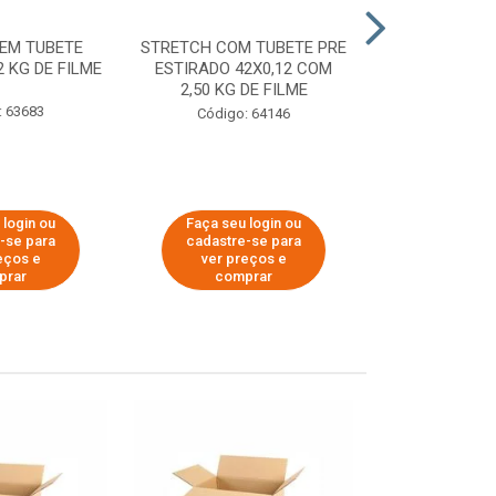
EM TUBETE
STRETCH COM TUBETE PRE
STRETCH COM
2 KG DE FILME
ESTIRADO 42X0,12 COM
ESTIRADO 4
2,50 KG DE FILME
2,00 KG 
: 63683
Código: 64146
Código:
 login ou
Faça seu login ou
Faça seu 
-se para
cadastre-se para
cadastre
eços e
ver preços e
ver pr
prar
comprar
comp