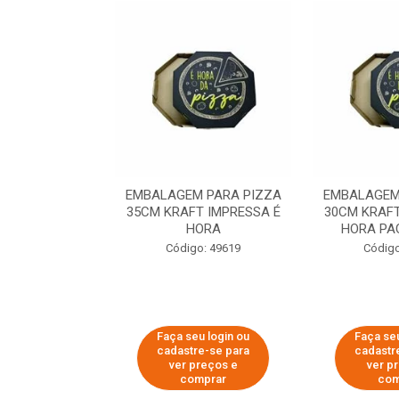
 PARA PIZZA
EMBALAGEM PARA PIZZA
EMBALAGEM
T IMPRESSA É
35CM KRAFT IMPRESSA É
30CM KRAFT
ORA
HORA
HORA PA
o: 60007
Código: 49619
Código
u login ou
Faça seu login ou
Faça seu
e-se para
cadastre-se para
cadastr
reços e
ver preços e
ver p
mprar
comprar
com