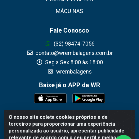
MÁQUINAS
Fale Conosco
(32) 98474-7056
contato@wrembalagens.com.br
Seg a Sex 8:00 às 18:00
wrembalagens
Baixe já o APP da WR
O nosso site coleta cookies próprios e de
WR Embalagens - R. Cel. Teodoro Gomes de Araújo, 1360 -
terceiros para proporcionar uma experiência
Grogotó - Barbacena / MG - CEP 36202-628 - CNPJ
personalizada ao usuário, apresentar publicidade
02.692.206/0001-55
relevante de acordo com o seu perfil e melhorar a