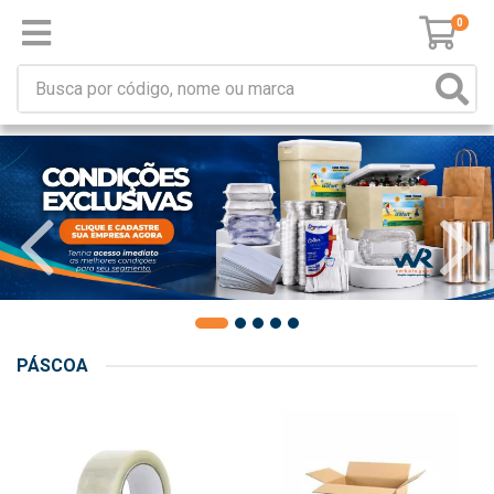
0
PÁSCOA