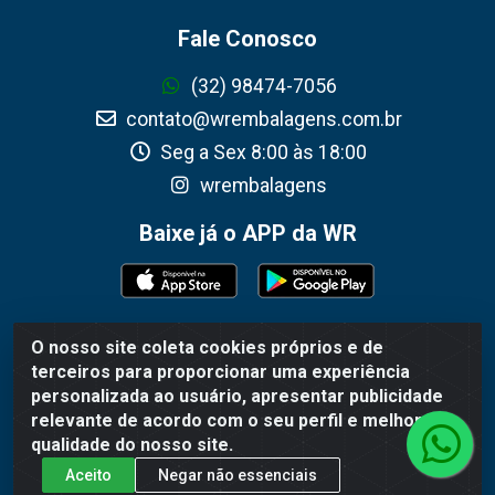
Fale Conosco
(32) 98474-7056
contato@wrembalagens.com.br
Seg a Sex 8:00 às 18:00
wrembalagens
Baixe já o APP da WR
O nosso site coleta cookies próprios e de
WR Embalagens - R. Cel. Teodoro Gomes de Araújo, 1360 -
terceiros para proporcionar uma experiência
Grogotó - Barbacena / MG - CEP 36202-628 - CNPJ
personalizada ao usuário, apresentar publicidade
02.692.206/0001-55
relevante de acordo com o seu perfil e melhorar a
qualidade do nosso site.
Aceito
Negar não essenciais