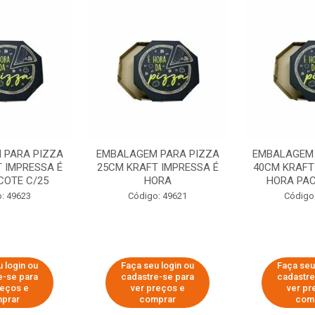
 PARA PIZZA
EMBALAGEM PARA PIZZA
EMBALAGEM 
 IMPRESSA É
25CM KRAFT IMPRESSA É
40CM KRAFT
COTE C/25
HORA
HORA PAC
: 49623
Código: 49621
Código
 login ou
Faça seu login ou
Faça seu
e-se para
cadastre-se para
cadastre
reços e
ver preços e
ver pr
prar
comprar
com