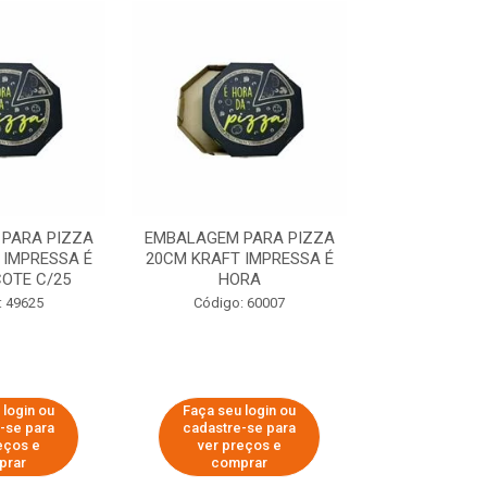
PARA PIZZA
EMBALAGEM PARA PIZZA
EMBALAGEM 
 IMPRESSA É
20CM KRAFT IMPRESSA É
35CM KRAFT 
OTE C/25
HORA
HO
: 49625
Código: 60007
Código:
 login ou
Faça seu login ou
Faça seu 
-se para
cadastre-se para
cadastre
eços e
ver preços e
ver pr
prar
comprar
comp