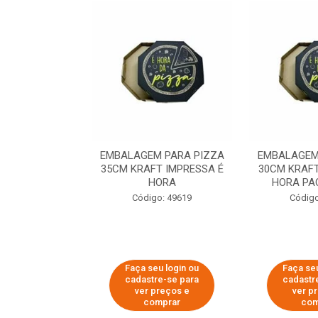
 PARA PIZZA
EMBALAGEM PARA PIZZA
EMBALAGEM
T IMPRESSA É
35CM KRAFT IMPRESSA É
30CM KRAFT
ORA
HORA
HORA PA
o: 60007
Código: 49619
Código
u login ou
Faça seu login ou
Faça seu
e-se para
cadastre-se para
cadastr
reços e
ver preços e
ver p
mprar
comprar
com