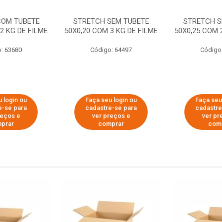
COM TUBETE
STRETCH SEM TUBETE
STRETCH S
2 KG DE FILME
50X0,20 COM 3 KG DE FILME
50X0,25 COM 
: 63680
Código: 64497
Código
 login ou
Faça seu login ou
Faça seu
e-se para
cadastre-se para
cadastre
reços e
ver preços e
ver pr
prar
comprar
com