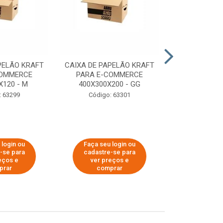
PELÃO KRAFT
CAIXA DE PAPELÃO KRAFT
CAIXA DE PA
COMMERCE
PARA E-COMMERCE
PARA E-C
X120 - M
400X300X200 - GG
200X150
: 63299
Código: 63301
Código:
 login ou
Faça seu login ou
Faça seu 
-se para
cadastre-se para
cadastre
eços e
ver preços e
ver pr
prar
comprar
comp