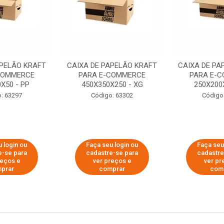
APELÃO KRAFT
CAIXA DE PAPELÃO KRAFT
CAIXA DE PA
COMMERCE
PARA E-COMMERCE
PARA E-
X50 - PP
450X350X250 - XG
250X200
: 63297
Código: 63302
Código
 login ou
Faça seu login ou
Faça seu
e-se para
cadastre-se para
cadastre
reços e
ver preços e
ver pr
prar
comprar
com