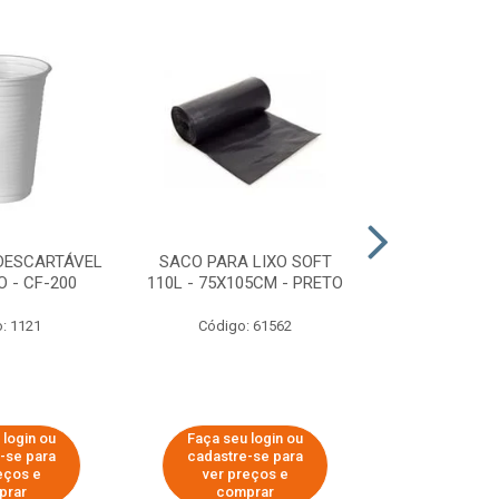
DESCARTÁVEL
SACO PARA LIXO SOFT
DISPENSER 
 - CF-200
110L - 75X105CM - PRETO
HIGIÊNICO R
ECOLÓGI
: 1121
Código: 61562
Código:
 login ou
Faça seu login ou
Faça seu 
-se para
cadastre-se para
cadastre
eços e
ver preços e
ver pr
prar
comprar
comp