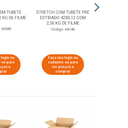
EM TUBETE
STRETCH COM TUBETE PRE
STRETCH COM
2 KG DE FILME
ESTIRADO 42X0,12 COM
ESTIRADO 4
2,50 KG DE FILME
2,00 KG 
: 63683
Código: 64146
Código:
 login ou
Faça seu login ou
Faça seu 
-se para
cadastre-se para
cadastre
eços e
ver preços e
ver pr
prar
comprar
comp