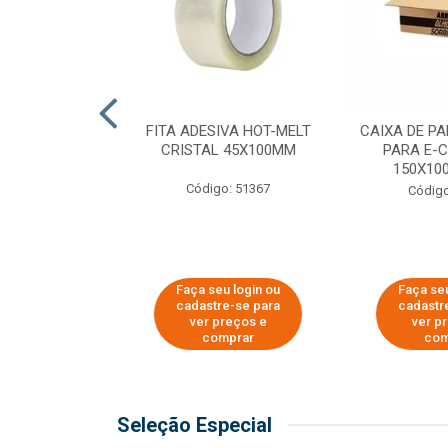
 PAPEL KRAFT
FITA ADESIVA HOT-MELT
CAIXA DE P
 - 40CM
CRISTAL 45X100MM
PARA E-
150X100
o: 23403
Código: 51367
Código
u login ou
Faça seu login ou
Faça seu
e-se para
cadastre-se para
cadastr
reços e
ver preços e
ver p
mprar
comprar
com
Seleção Especial