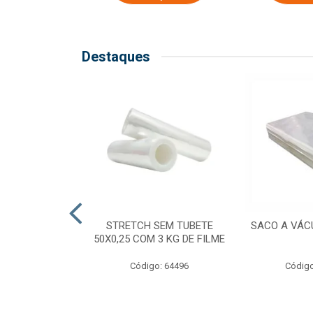
Destaques
COM TUBETE
STRETCH SEM TUBETE
SACO A VÁC
M 2,50 KG DE
50X0,25 COM 3 KG DE FILME
ILME
Código: 64496
Código
o: 64499