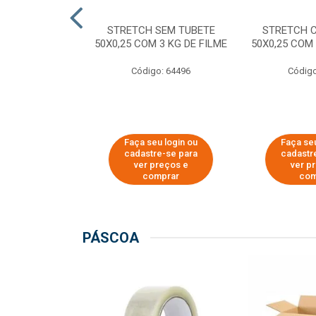
M TUBETE PRE
STRETCH SEM TUBETE
STRETCH 
42X0,12 COM
50X0,25 COM 3 KG DE FILME
50X0,25 COM 
 DE FILME
Código: 64496
Código
o: 64354
u login ou
Faça seu login ou
Faça seu
e-se para
cadastre-se para
cadastr
reços e
ver preços e
ver p
mprar
comprar
com
PÁSCOA