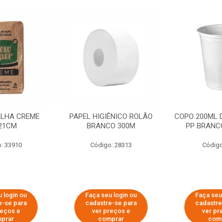
ALHA CREME
PAPEL HIGIÊNICO ROLÃO
COPO 200ML 
21CM
BRANCO 300M
PP BRANCO
: 33910
Código: 28313
Código
 login ou
Faça seu login ou
Faça seu
e-se para
cadastre-se para
cadastre
reços e
ver preços e
ver pr
prar
comprar
com