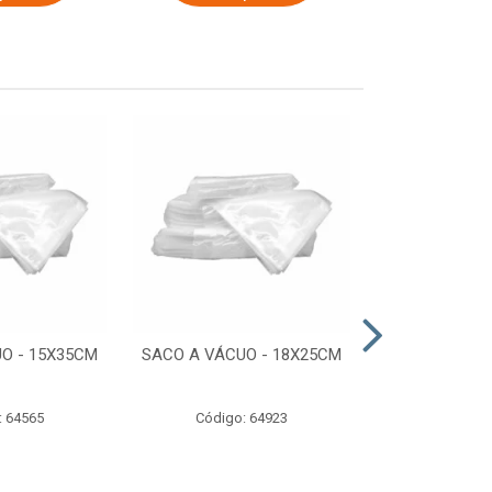
O - 15X35CM
SACO A VÁCUO - 18X25CM
STRETCH COM
ESTIRADO 4
2,50 KG 
: 64565
Código: 64923
Código: