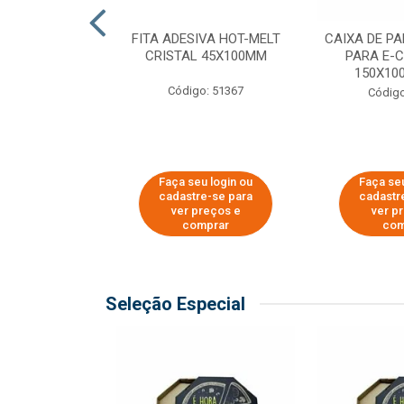
 PAPEL KRAFT
FITA ADESIVA HOT-MELT
CAIXA DE P
 - 40CM
CRISTAL 45X100MM
PARA E-
150X100
o: 23403
Código: 51367
Código
u login ou
Faça seu login ou
Faça seu
e-se para
cadastre-se para
cadastr
reços e
ver preços e
ver p
mprar
comprar
com
Seleção Especial