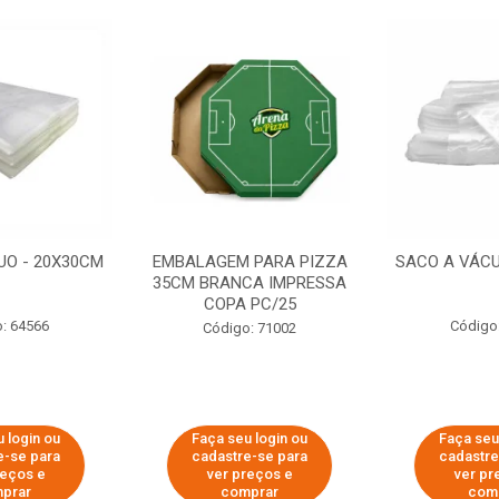
UO - 20X30CM
EMBALAGEM PARA PIZZA
SACO A VÁCU
35CM BRANCA IMPRESSA
COPA PC/25
: 64566
Código
Código: 71002
 login ou
Faça seu login ou
Faça seu
e-se para
cadastre-se para
cadastre
reços e
ver preços e
ver pr
prar
comprar
com