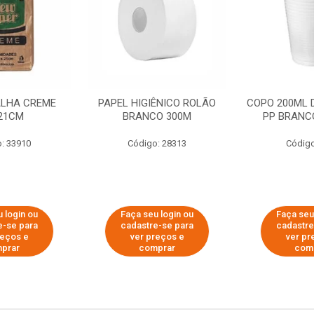
ALHA CREME
PAPEL HIGIÊNICO ROLÃO
COPO 200ML 
21CM
BRANCO 300M
PP BRANCO
: 33910
Código: 28313
Código
 login ou
Faça seu login ou
Faça seu
e-se para
cadastre-se para
cadastre
reços e
ver preços e
ver pr
prar
comprar
com