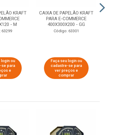
PELÃO KRAFT
CAIXA DE PAPELÃO KRAFT
CAIXA DE PA
COMMERCE
PARA E-COMMERCE
PARA E-C
X120 - M
400X300X200 - GG
200X150
: 63299
Código: 63301
Código:
 login ou
Faça seu login ou
Faça seu 
-se para
cadastre-se para
cadastre
eços e
ver preços e
ver pr
prar
comprar
comp