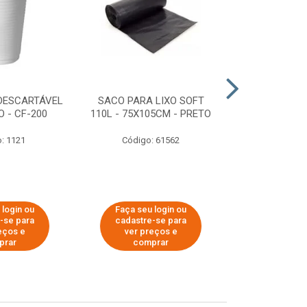
DESCARTÁVEL
SACO PARA LIXO SOFT
DISPENSER 
 - CF-200
110L - 75X105CM - PRETO
HIGIÊNICO R
ECOLÓGI
: 1121
Código: 61562
Código:
 login ou
Faça seu login ou
Faça seu 
-se para
cadastre-se para
cadastre
eços e
ver preços e
ver pr
prar
comprar
comp