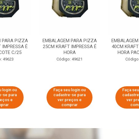
 PARA PIZZA
EMBALAGEM PARA PIZZA
EMBALAGEM 
 IMPRESSA É
25CM KRAFT IMPRESSA É
40CM KRAFT
COTE C/25
HORA
HORA PAC
: 49623
Código: 49621
Código
 login ou
Faça seu login ou
Faça seu
e-se para
cadastre-se para
cadastre
reços e
ver preços e
ver pr
prar
comprar
com