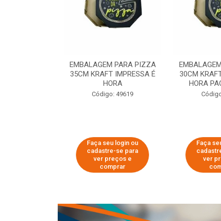
 PARA PIZZA
EMBALAGEM PARA PIZZA
EMBALAGEM
T IMPRESSA É
35CM KRAFT IMPRESSA É
30CM KRAFT
ORA
HORA
HORA PA
o: 60007
Código: 49619
Código
u login ou
Faça seu login ou
Faça seu
e-se para
cadastre-se para
cadastr
reços e
ver preços e
ver p
mprar
comprar
com