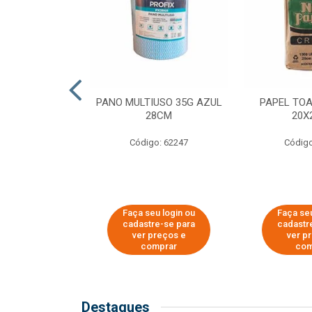
SER PARA
PANO MULTIUSO 35G AZUL
PAPEL TO
DE COPOS DE
28CM
20X
 E CAFÉ
Código: 62247
Código
o: 51281
u login ou
Faça seu login ou
Faça seu
e-se para
cadastre-se para
cadastr
reços e
ver preços e
ver p
mprar
comprar
com
Destaques