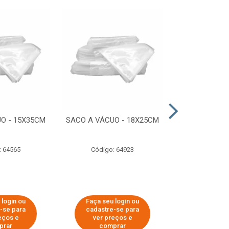
O - 15X35CM
SACO A VÁCUO - 18X25CM
STRETCH COM
ESTIRADO 4
2,50 KG 
: 64565
Código: 64923
Código:
 login ou
Faça seu login ou
Faça seu 
-se para
cadastre-se para
cadastre
eços e
ver preços e
ver pr
prar
comprar
comp