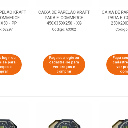
APELÃO KRAFT
CAIXA DE PAPELÃO KRAFT
CAIXA DE PA
COMMERCE
PARA E-COMMERCE
PARA E-
X50 - PP
450X350X250 - XG
250X200
: 63297
Código: 63302
Código
 login ou
Faça seu login ou
Faça seu
e-se para
cadastre-se para
cadastre
reços e
ver preços e
ver pr
prar
comprar
com