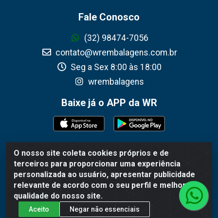
Fale Conosco
(32) 98474-7056
contato@wrembalagens.com.br
Seg a Sex 8:00 às 18:00
wrembalagens
Baixe já o APP da WR
O nosso site coleta cookies próprios e de
WR Embalagens - R. Cel. Teodoro Gomes de Araújo, 1360 -
terceiros para proporcionar uma experiência
Grogotó - Barbacena / MG - CEP 36202-628 - CNPJ
personalizada ao usuário, apresentar publicidade
02.692.206/0001-55
relevante de acordo com o seu perfil e melhorar a
qualidade do nosso site.
Aceito
Negar não essenciais