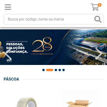
0
PÁSCOA