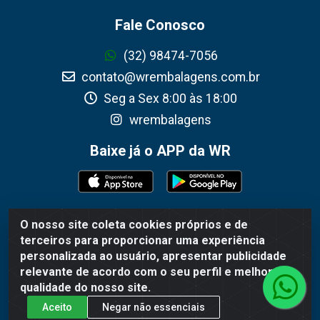
Fale Conosco
(32) 98474-7056
contato@wrembalagens.com.br
Seg a Sex 8:00 às 18:00
wrembalagens
Baixe já o APP da WR
O nosso site coleta cookies próprios e de
WR Embalagens - R. Cel. Teodoro Gomes de Araújo, 1360 -
terceiros para proporcionar uma experiência
Grogotó - Barbacena / MG - CEP 36202-628 - CNPJ
personalizada ao usuário, apresentar publicidade
02.692.206/0001-55
relevante de acordo com o seu perfil e melhorar a
qualidade do nosso site.
Aceito
Negar não essenciais