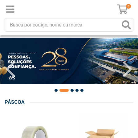
0
PÁSCOA