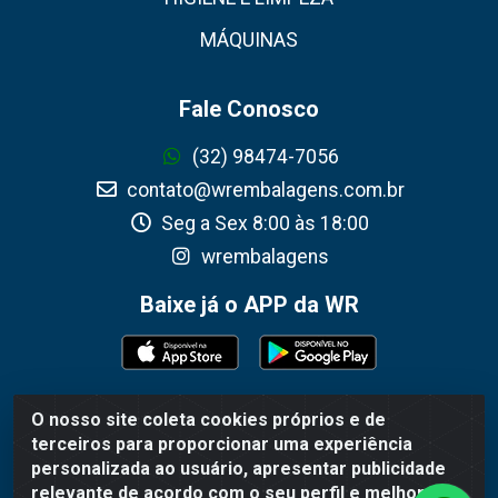
MÁQUINAS
Fale Conosco
(32) 98474-7056
contato@wrembalagens.com.br
Seg a Sex 8:00 às 18:00
wrembalagens
Baixe já o APP da WR
O nosso site coleta cookies próprios e de
WR Embalagens - R. Cel. Teodoro Gomes de Araújo, 1360 -
terceiros para proporcionar uma experiência
Grogotó - Barbacena / MG - CEP 36202-628 - CNPJ
personalizada ao usuário, apresentar publicidade
02.692.206/0001-55
relevante de acordo com o seu perfil e melhorar a