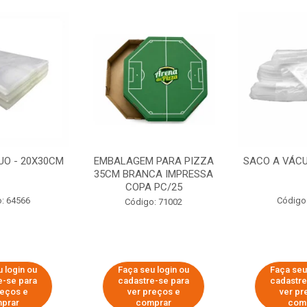
UO - 20X30CM
EMBALAGEM PARA PIZZA
SACO A VÁCU
35CM BRANCA IMPRESSA
COPA PC/25
: 64566
Código
Código: 71002
 login ou
Faça seu login ou
Faça seu
e-se para
cadastre-se para
cadastre
reços e
ver preços e
ver pr
prar
comprar
com