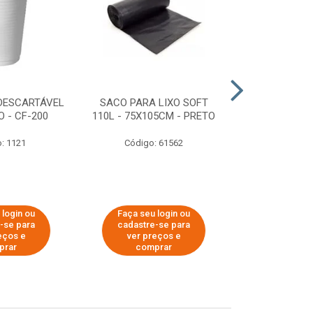
DESCARTÁVEL
SACO PARA LIXO SOFT
DISPENSER 
 - CF-200
110L - 75X105CM - PRETO
HIGIÊNICO R
ECOLÓGI
: 1121
Código: 61562
Código:
 login ou
Faça seu login ou
Faça seu 
-se para
cadastre-se para
cadastre
eços e
ver preços e
ver pr
prar
comprar
comp