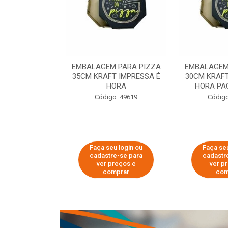
 PARA PIZZA
EMBALAGEM PARA PIZZA
EMBALAGEM
T IMPRESSA É
35CM KRAFT IMPRESSA É
30CM KRAFT
ORA
HORA
HORA PA
o: 60007
Código: 49619
Código
u login ou
Faça seu login ou
Faça seu
e-se para
cadastre-se para
cadastr
reços e
ver preços e
ver p
mprar
comprar
com