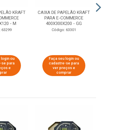
PELÃO KRAFT
CAIXA DE PAPELÃO KRAFT
CAIXA DE PA
COMMERCE
PARA E-COMMERCE
PARA E-C
X120 - M
400X300X200 - GG
200X150
: 63299
Código: 63301
Código:
 login ou
Faça seu login ou
Faça seu 
-se para
cadastre-se para
cadastre
eços e
ver preços e
ver pr
prar
comprar
comp