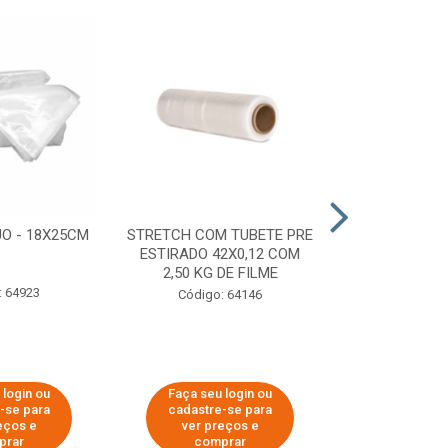
O - 18X25CM
STRETCH COM TUBETE PRE
STRETCH C
ESTIRADO 42X0,12 COM
50X0,25 COM
2,50 KG DE FILME
FIL
: 64923
Código: 64146
Código:
 login ou
Faça seu login ou
Faça seu 
-se para
cadastre-se para
cadastre
eços e
ver preços e
ver pr
prar
comprar
comp