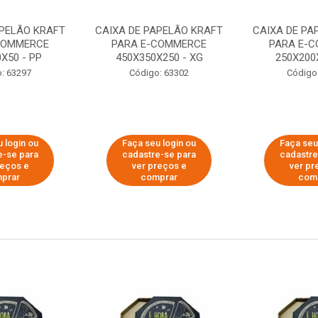
APELÃO KRAFT
CAIXA DE PAPELÃO KRAFT
CAIXA DE PA
COMMERCE
PARA E-COMMERCE
PARA E-
X50 - PP
450X350X250 - XG
250X200
: 63297
Código: 63302
Código
 login ou
Faça seu login ou
Faça seu
e-se para
cadastre-se para
cadastre
reços e
ver preços e
ver pr
prar
comprar
com