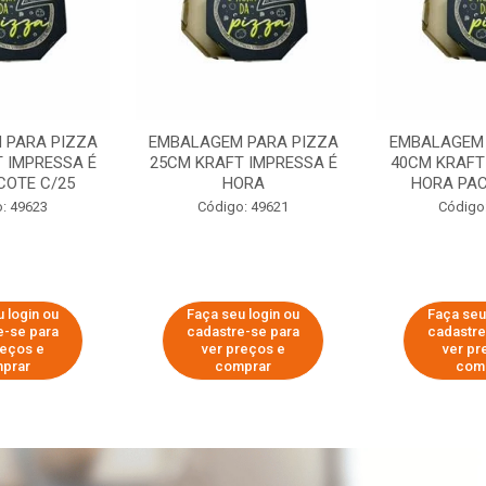
 PARA PIZZA
EMBALAGEM PARA PIZZA
EMBALAGEM 
 IMPRESSA É
25CM KRAFT IMPRESSA É
40CM KRAFT
COTE C/25
HORA
HORA PAC
: 49623
Código: 49621
Código
 login ou
Faça seu login ou
Faça seu
e-se para
cadastre-se para
cadastre
reços e
ver preços e
ver pr
prar
comprar
com