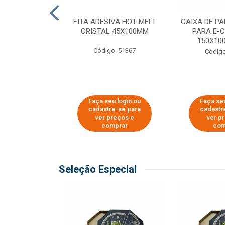
 PAPEL KRAFT
FITA ADESIVA HOT-MELT
CAIXA DE P
 - 40CM
CRISTAL 45X100MM
PARA E-
150X100
o: 23403
Código: 51367
Código
u login ou
Faça seu login ou
Faça seu
e-se para
cadastre-se para
cadastr
reços e
ver preços e
ver p
mprar
comprar
com
Seleção Especial