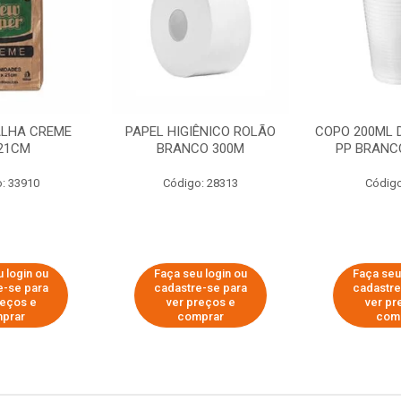
ALHA CREME
PAPEL HIGIÊNICO ROLÃO
COPO 200ML 
21CM
BRANCO 300M
PP BRANCO
: 33910
Código: 28313
Código
 login ou
Faça seu login ou
Faça seu
e-se para
cadastre-se para
cadastre
reços e
ver preços e
ver pr
prar
comprar
com