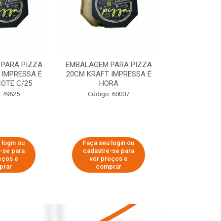
PARA PIZZA
EMBALAGEM PARA PIZZA
EMBALAGEM 
 IMPRESSA É
20CM KRAFT IMPRESSA É
35CM KRAFT 
OTE C/25
HORA
HO
: 49625
Código: 60007
Código:
 login ou
Faça seu login ou
Faça seu 
-se para
cadastre-se para
cadastre
eços e
ver preços e
ver pr
prar
comprar
comp