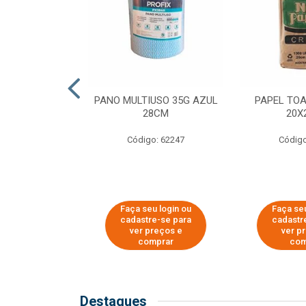
SER PARA
PANO MULTIUSO 35G AZUL
PAPEL TO
DE COPOS DE
28CM
20X
 E CAFÉ
Código: 62247
Código
o: 51281
u login ou
Faça seu login ou
Faça seu
e-se para
cadastre-se para
cadastr
reços e
ver preços e
ver p
mprar
comprar
com
Destaques