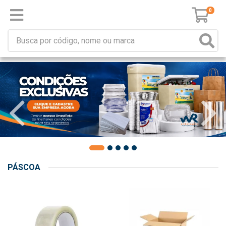
0
PÁSCOA