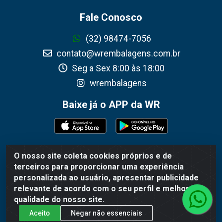
Fale Conosco
(32) 98474-7056
contato@wrembalagens.com.br
Seg a Sex 8:00 às 18:00
wrembalagens
Baixe já o APP da WR
O nosso site coleta cookies próprios e de
WR Embalagens - R. Cel. Teodoro Gomes de Araújo, 1360 -
terceiros para proporcionar uma experiência
Grogotó - Barbacena / MG - CEP 36202-628 - CNPJ
personalizada ao usuário, apresentar publicidade
02.692.206/0001-55
relevante de acordo com o seu perfil e melhorar a
qualidade do nosso site.
Aceito
Negar não essenciais