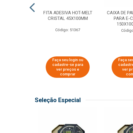
 PAPEL KRAFT
FITA ADESIVA HOT-MELT
CAIXA DE P
 - 40CM
CRISTAL 45X100MM
PARA E-
150X100
o: 23403
Código: 51367
Código
u login ou
Faça seu login ou
Faça seu
e-se para
cadastre-se para
cadastr
reços e
ver preços e
ver p
mprar
comprar
com
Seleção Especial