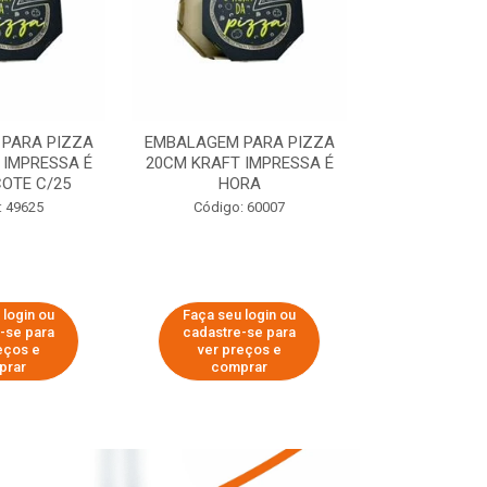
PARA PIZZA
EMBALAGEM PARA PIZZA
EMBALAGEM 
 IMPRESSA É
20CM KRAFT IMPRESSA É
35CM KRAFT 
OTE C/25
HORA
HO
: 49625
Código: 60007
Código:
 login ou
Faça seu login ou
Faça seu 
-se para
cadastre-se para
cadastre
eços e
ver preços e
ver pr
prar
comprar
comp