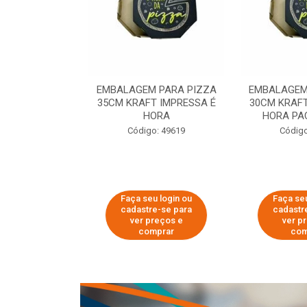
 PARA PIZZA
EMBALAGEM PARA PIZZA
EMBALAGEM
T IMPRESSA É
35CM KRAFT IMPRESSA É
30CM KRAFT
ORA
HORA
HORA PA
o: 60007
Código: 49619
Código
u login ou
Faça seu login ou
Faça seu
e-se para
cadastre-se para
cadastr
reços e
ver preços e
ver p
mprar
comprar
com