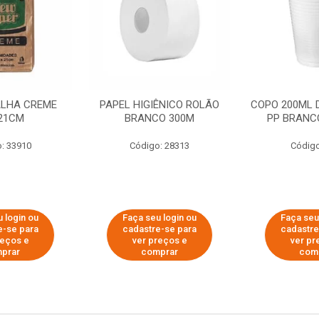
ALHA CREME
PAPEL HIGIÊNICO ROLÃO
COPO 200ML 
21CM
BRANCO 300M
PP BRANCO
: 33910
Código: 28313
Código
 login ou
Faça seu login ou
Faça seu
e-se para
cadastre-se para
cadastre
reços e
ver preços e
ver pr
prar
comprar
com