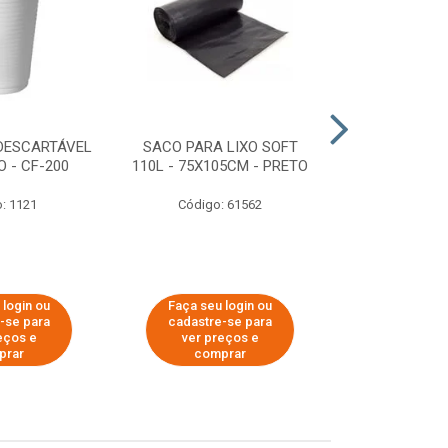
DESCARTÁVEL
SACO PARA LIXO SOFT
DISPENSER 
 - CF-200
110L - 75X105CM - PRETO
HIGIÊNICO R
ECOLÓGI
: 1121
Código: 61562
Código:
 login ou
Faça seu login ou
Faça seu 
-se para
cadastre-se para
cadastre
eços e
ver preços e
ver pr
prar
comprar
comp