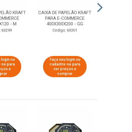
PELÃO KRAFT
CAIXA DE PAPELÃO KRAFT
CAIXA DE PA
COMMERCE
PARA E-COMMERCE
PARA E-C
X120 - M
400X300X200 - GG
200X150
: 63299
Código: 63301
Código:
 login ou
Faça seu login ou
Faça seu 
-se para
cadastre-se para
cadastre
eços e
ver preços e
ver pr
prar
comprar
comp