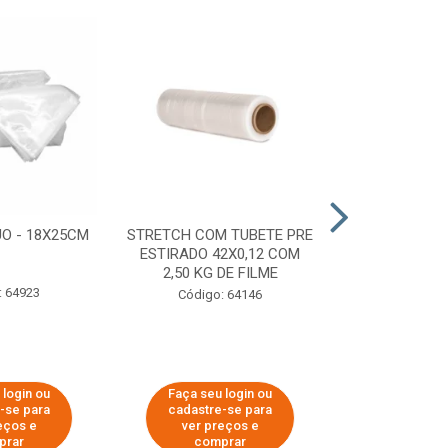
O - 18X25CM
STRETCH COM TUBETE PRE
STRETCH C
ESTIRADO 42X0,12 COM
50X0,25 COM
2,50 KG DE FILME
FIL
: 64923
Código: 64146
Código:
 login ou
Faça seu login ou
Faça seu 
-se para
cadastre-se para
cadastre
eços e
ver preços e
ver pr
prar
comprar
comp