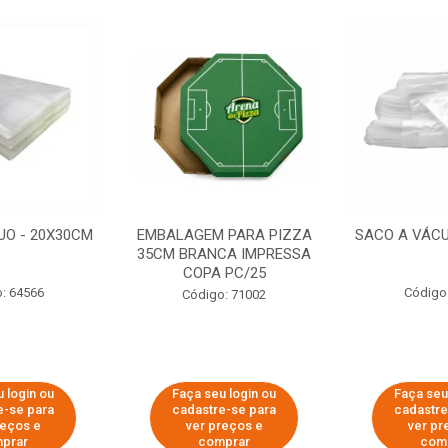
UO - 20X30CM
EMBALAGEM PARA PIZZA
SACO A VÁCU
35CM BRANCA IMPRESSA
COPA PC/25
: 64566
Código
Código: 71002
 login ou
Faça seu login ou
Faça seu
e-se para
cadastre-se para
cadastre
reços e
ver preços e
ver pr
prar
comprar
com