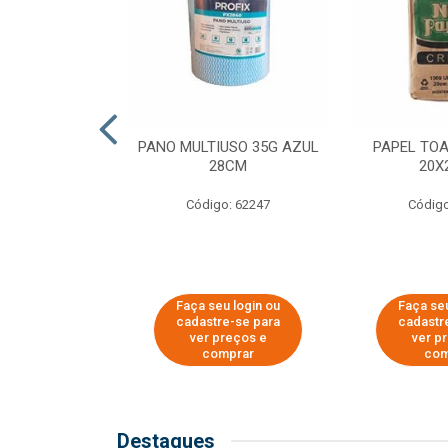
SER PARA
PANO MULTIUSO 35G AZUL
PAPEL TO
DE COPOS DE
28CM
20X
 E CAFÉ
Código: 62247
Código
o: 51281
u login ou
Faça seu login ou
Faça seu
e-se para
cadastre-se para
cadastr
reços e
ver preços e
ver p
mprar
comprar
com
Destaques