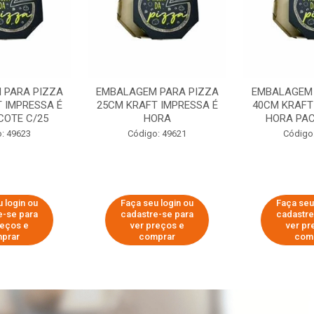
 PARA PIZZA
EMBALAGEM PARA PIZZA
EMBALAGEM 
 IMPRESSA É
25CM KRAFT IMPRESSA É
40CM KRAFT
COTE C/25
HORA
HORA PAC
: 49623
Código: 49621
Código
 login ou
Faça seu login ou
Faça seu
e-se para
cadastre-se para
cadastre
reços e
ver preços e
ver pr
prar
comprar
com