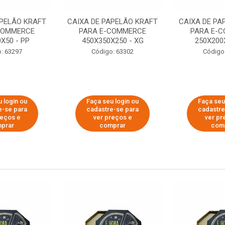
APELÃO KRAFT
CAIXA DE PAPELÃO KRAFT
CAIXA DE PA
COMMERCE
PARA E-COMMERCE
PARA E-
X50 - PP
450X350X250 - XG
250X200
: 63297
Código: 63302
Código
 login ou
Faça seu login ou
Faça seu
e-se para
cadastre-se para
cadastre
reços e
ver preços e
ver pr
prar
comprar
com