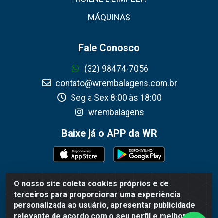
MÁQUINAS
Fale Conosco
(32) 98474-7056
contato@wrembalagens.com.br
Seg a Sex 8:00 às 18:00
wrembalagens
Baixe já o APP da WR
O nosso site coleta cookies próprios e de
WR Embalagens - R. Cel. Teodoro Gomes de Araújo, 1360 -
terceiros para proporcionar uma experiência
Grogotó - Barbacena / MG - CEP 36202-628 - CNPJ
personalizada ao usuário, apresentar publicidade
02.692.206/0001-55
relevante de acordo com o seu perfil e melhorar a