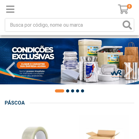
0
PÁSCOA