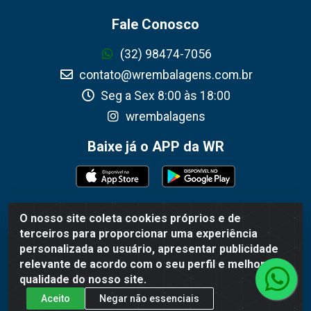
Fale Conosco
(32) 98474-7056
contato@wrembalagens.com.br
Seg a Sex 8:00 às 18:00
wrembalagens
Baixe já o APP da WR
O nosso site coleta cookies próprios e de
WR Embalagens - R. Cel. Teodoro Gomes de Araújo, 1360 -
terceiros para proporcionar uma experiência
Grogotó - Barbacena / MG - CEP 36202-628 - CNPJ
personalizada ao usuário, apresentar publicidade
02.692.206/0001-55
relevante de acordo com o seu perfil e melhorar a
qualidade do nosso site.
Aceito
Negar não essenciais